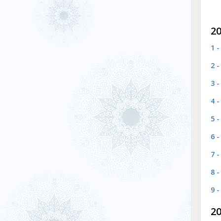
20
1 
2 
3 
4 
5 
6 
7 
8 
9 
20