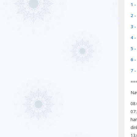
1 
2 
3 
4 
5 
6 
7 
==
Na
08.
07:
har
din
13.