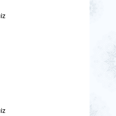
MİZ
MİZ