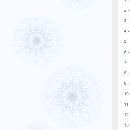
2 
3 
4 
5 
6 
7 
8 
9 
10
11 
12
13