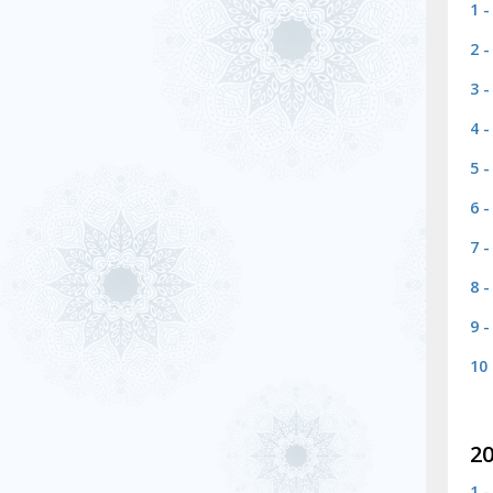
1 
2 
3 
4 
5 
6 
7 
8 
9 
10
20
1 