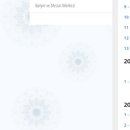
Kariyer ve Mezun Merkezi
9 -
10
11
12
13
20
1 
20
1 
2 