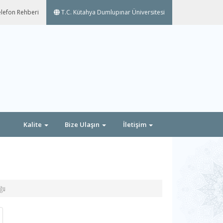
lefon Rehberi
T.C. Kütahya Dumlupınar Üniversitesi
Kalite
Bize Ulaşın
İletişim
uğu