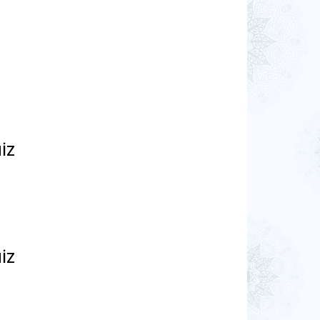
MİZ
MİZ