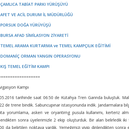
- ÇAMLICA TABİAT PARKI YÜRÜŞÜYÜ
- AFET VE ACİL DURUM İL MÜDÜRLÜĞÜ
- PORSUK DOĞA YÜRÜYÜŞÜ
- BURSA AFAD SİMİLASYON ZİYARETİ
- TEMEL ARAMA KURTARMA ve TEMEL KAMPÇILIK EĞİTİMİ
- DOMANİÇ ORMAN YANGIN OPERASYONU
- KIŞ TEMEL EĞİTİM KAMPI
==================
vigasyon Kampı
05.2016 tarihinde saat 06:50 de Kütahya Tren Garında buluştuk. Malz
22 de trene bindik. Sabuncupınar istasyonunda indik. Jandarmalara bilg
ita yorumlama, askeri ve oryantirng pusula kullanımı, kerteriz alma
lendikten sonra üyelerimizle 2 ekip oluşturduk. Bir alan belirledik ik
00 da belirtilen noktaya vardık. Yemeğimizi yiyip dinlendikten sonra 