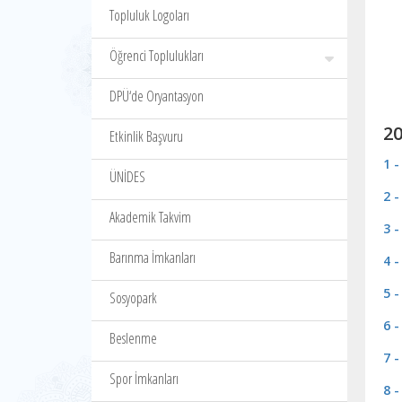
Topluluk Logoları
Öğrenci Toplulukları
DPÜ‘de Oryantasyon
20
Etkinlik Başvuru
1 
ÜNİDES
2 
Akademik Takvim
3 
Barınma İmkanları
4 
5 
Sosyopark
6 
Beslenme
7 
Spor İmkanları
8 