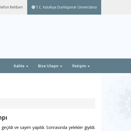
lefon Rehberi
T.C. Kütahya Dumlupınar Üniversitesi
Kalite
Bize Ulaşın
İletişim
mpı
ildi ve sayım yapıldı. Sonrasında yelekler giyildi.