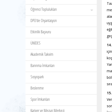
Taa
Öğrenci Toplulukları
mev
ala
DPÜ‘de Oryantasyon
uy
eği
Etkinlik Başvuru
geç
ÜNİDES
14
içi
Akademik Takvim
koş
Ya
Barınma İmkanları
mal
Sosyopark
böl
sır
Beslenme
15
Spor İmkanları
Ver
son
Kariyer ve Mezun Merkezi