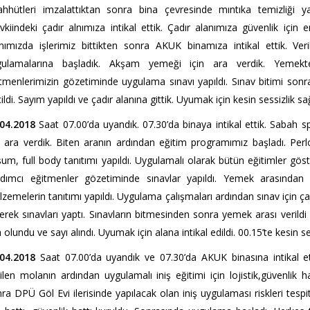
hhütleri imzalattıktan sonra bina çevresinde mıntıka temizliği y
kiindeki çadır alnımıza intikal ettik. Çadır alanımıza güvenlik için e
nımızda işlerimiz bittikten sonra AKUK binamıza intikal ettik. Ve
gulamalarına başladık. Akşam yemeği için ara verdik. Yemek
tmenlerimizin gözetiminde uygulama sınavı yapıldı. Sınav bitimi sonra
ildi. Sayım yapıldı ve çadır alanına gittik. Uyumak için kesin sessizlik sa
.04.2018
Saat 07.00’da uyandık. 07.30’da binaya intikal ettik. Sabah s
n ara verdik. Biten aranın ardından eğitim programımız başladı. Perl
um, full body tanıtımı yapıldı. Uygulamalı olarak bütün eğitimler göste
rdımcı eğitmenler gözetiminde sınavlar yapıldı. Yemek arasından
zemelerin tanıtımı yapıldı. Uygulama çalışmaları ardından sınav için ça
erek sınavları yaptı. Sınavların bitmesinden sonra yemek arası verildi 
a olundu ve sayı alındı. Uyumak için alana intikal edildi. 00.15’te kesin se
.04.2018
Saat 07.00’da uyandık ve 07.30’da AKUK binasına intikal et
ilen molanın ardından uygulamalı iniş eğitimi için lojistik,güvenlik ha
ra DPÜ Göl Evi ilerisinde yapılacak olan iniş uygulaması riskleri tespit e