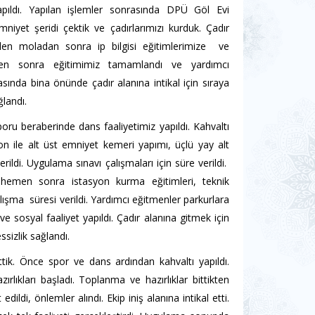
apıldı. Yapılan işlemler sonrasında DPÜ Göl Evi
mniyet şeridi çektik ve çadırlarımızı kurduk. Çadır
rilen moladan sonra ip bilgisi eğitimlerimize ve
ten sonra eğitimimiz tamamlandı ve yardımcı
sında bina önünde çadır alanına intikal için sıraya
ğlandı.
poru beraberinde dans faaliyetimiz yapıldı. Kahvaltı
on ile alt üst emniyet kemeri yapımı, üçlü yay alt
rildi. Uygulama sınavı çalışmaları için süre verildi.
 hemen sonra istasyon kurma eğitimleri, teknik
lışma süresi verildi. Yardımcı eğitmenler parkurlara
ve sosyal faaliyet yapıldı. Çadır alanına gitmek için
ssizlik sağlandı.
tik. Önce spor ve dans ardından kahvaltı yapıldı.
zırlıkları başladı. Toplanma ve hazırlıklar bittikten
dildi, önlemler alındı. Ekip iniş alanına intikal etti.