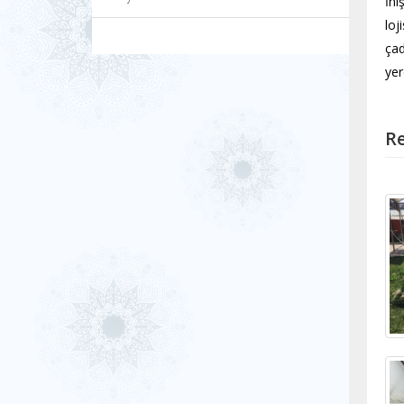
İni
loj
çad
yer
Re