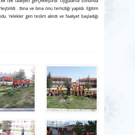
 tek tek faaliyeti gerçekleştirdi. Uygulama sonunda
ştirildi . Bina ve bina önü temizliği yapıldı. Eğitim
u. Yelekler geri teslim alındı ve faaliyet başladığı