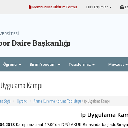
Memnuniyet Bildirim Formu
Hızlı Erişimler
Te
VERSİTESİ
por Daire Başkanlığı
Öğrenci
Birim Yönetimi
Tesislerimiz
Mevzuat
 Uygulama Kampı
na Sayfa
Öğrenci
Arama Kurtarma Koruma Topluluğu
/ İp Uygulama Kampı
İp Uygulama Ka
.04.2018
Kampımız saat 17.00’da DPÜ AKUK Binasında başladı. Sıraya geç