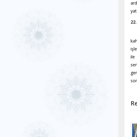
ard
yat
22
kah
işl
ile
ser
ger
son
Re