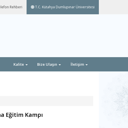
lefon Rehberi
T.C. Kütahya Dumlupınar Üniversitesi
Kalite
Bize Ulaşın
İletişim
a Eğitim Kampı