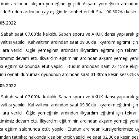
timin ardından akşam yemeğine geçildi. Akşam yemeğinin ardından 
ıldı. Etüdün ardından çay eşliğinde sohbet edildi. Saat 00.302da kesin ses
.05.2022
ah saat 07.00’da kalkıldı. Sabah sporu ve AKUK dansı yapılarak gün
valtısı yapıldı. Kahvaltının ardından saat 09.30’da ilkyardım eğitimi iç
n ara verildi. Öğle yemeğinin ardından ilkyardım eğitimi için tekrar
timimiz devam etti. İlkyardım eğitiminin ardından akşam yemeği yeni
sı eğitim salonunda etüt yapıldı. Etüdün ardından saat 23.15’de ekip
nu oynatıldı. Yumak oyununun ardından saat 01.30’da kesin sessizlik ver
.05.2022
ah saat 07.00’da kalkıldı. Sabah sporu ve AKUK dansı yapılarak gün
valtısı yapıldı. Kahvaltının ardından saat 09.30’da ilkyardım eğitimi iç
n ara verildi. Öğle yemeğinin ardından ilkyardım eğitimi için tekrar
timimiz devam etti. İlkyardım eğitiminin ardından akşam yemeği yeni
sı eğitim salonunda etüt yapıldı. Etüdün ardından kursiyerlerimize uyg
ından tatbikat hakkında kısa bir kritik yapıldı ve saat 02.30’da kesin sessi