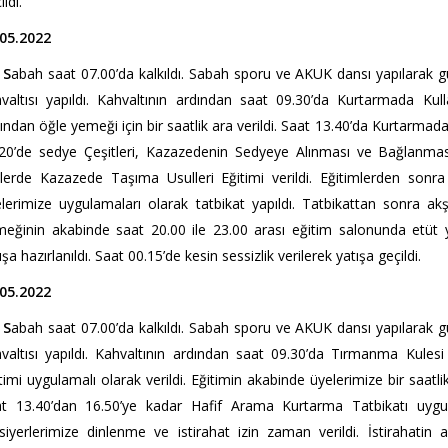
ildi.
.05.2022
S
abah saat 07.00’da kalkıldı. Sabah sporu ve AKUK dansı yapılarak g
valtısı yapıldı. Kahvaltının ardından saat 09.30’da Kurtarmada Kull
ından öğle yemeği için bir saatlik ara verildi. Saat 13.40’da Kurtarmad
20’de sedye Çeşitleri, Kazazedenin Sedyeye Alınması ve Bağlanması E
lerde Kazazede Taşıma Usulleri Eğitimi verildi. Eğitimlerden sonra
lerimize uygulamaları olarak tatbikat yapıldı. Tatbikattan sonra ak
eğinin akabinde saat 20.00 ile 23.00 arası eğitim salonunda etüt ya
ışa hazırlanıldı. Saat 00.15’de kesin sessizlik verilerek yatışa geçildi.
.05.2022
S
abah saat 07.00’da kalkıldı. Sabah sporu ve AKUK dansı yapılarak g
valtısı yapıldı. Kahvaltının ardından saat 09.30’da Tırmanma Kul
timi uygulamalı olarak verildi. Eğitimin akabinde üyelerimize bir saat
t 13.40’dan 16.50’ye kadar Hafif Arama Kurtarma Tatbikatı uygula
siyerlerimize dinlenme ve istirahat izin zaman verildi. İstiraha