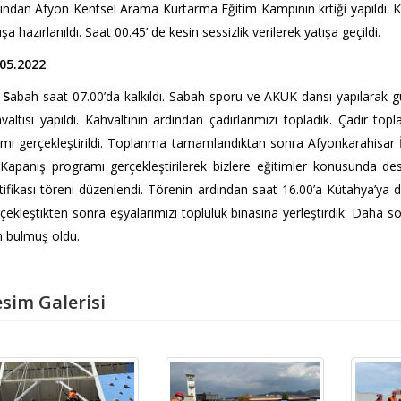
ından Afyon Kentsel Arama Kurtarma Eğitim Kampının krtiği yapıldı. Ka
ışa hazırlanıldı. Saat 00.45’ de kesin sessizlik verilerek yatışa geçildi.
.05.2022
S
abah saat 07.00’da kalkıldı. Sabah sporu ve AKUK dansı yapılarak g
valtısı yapıldı. Kahvaltının ardından çadırlarımızı topladık. Çadır 
emi gerçekleştirildi. Toplanma tamamlandıktan sonra Afyonkarahisar İ
 Kapanış programı gerçekleştirilerek bizlere eğitimler konusunda deste
tifikası töreni düzenlendi. Törenin ardından saat 16.00’a Kütahya’ya d
çekleştikten sonra eşyalarımızı topluluk binasına yerleştirdik. Daha 
 bulmuş oldu.
sim Galerisi