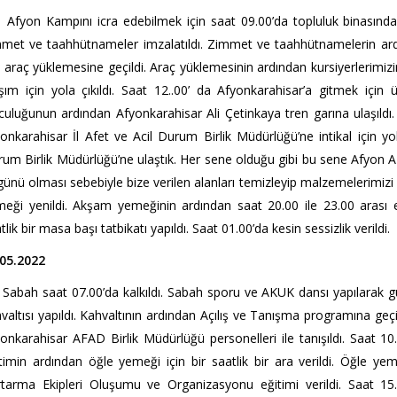
on Kampını icra edebilmek için saat 09.00’da topluluk binasında t
met ve taahhütnameler imzalatıldı. Zimmet ve taahhütnamelerin ardınd
n araç yüklemesine geçildi. Araç yüklemesinin ardından kursiyerlerimizi
şım için yola çıkıldı. Saat 12..00’ da Afyonkarahisar’a gitmek için 
culuğunun ardından Afyonkarahisar Ali Çetinkaya tren garına ulaşıldı.
onkarahisar İl Afet ve Acil Durum Birlik Müdürlüğü’ne intikal için yol
um Birlik Müdürlüğü’ne ulaştık. Her sene olduğu gibi bu sene Afyon A
 günü olması sebebiyle bize verilen alanları temizleyip malzemelerimizi
eği yenildi. Akşam yemeğinin ardından saat 20.00 ile 23.00 arası e
tlik bir masa başı tatbikatı yapıldı. Saat 01.00’da kesin sessizlik verildi.
.05.2022
ah saat 07.00’da kalkıldı. Sabah sporu ve AKUK dansı yapılarak gün
valtısı yapıldı. Kahvaltının ardından Açılış ve Tanışma programına g
onkarahisar AFAD Birlik Müdürlüğü personelleri ile tanışıldı. Saat 10.
timin ardından öğle yemeği için bir saatlik bir ara verildi. Öğle 
tarma Ekipleri Oluşumu ve Organizasyonu eğitimi verildi. Saat 15.20