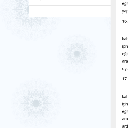
eği
yap
16
Sab
kah
içi
eği
ara
oyu
17
Sab
kah
içi
eği
ara
ard