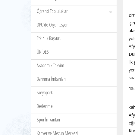
Afy
Öğrenci Toplulukları
zim
içi
DPÜ‘de Oryantasyon
ula
Etkinlik Başvuru
yol
Afy
ÜNİDES
Dur
ilk
Akademik Takvim
yem
saa
Barınma İmkanları
15
Sosyopark
Sab
Beslenme
kah
Afy
Spor İmkanları
eği
Kur
Kariyer ve Mezun Merkezi