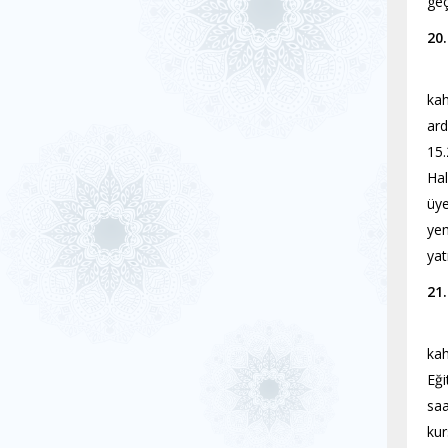
geç
20
kah
ard
15.
Hal
üye
yem
yat
21
kah
Eği
saa
kur