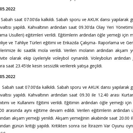
.05.2022
ah saat 07.00’da kalkıldı. Sabah sporu ve AKUK dansı yapılarak gün
valtısı yapıldı. Kahvaltının ardından saat 09.30’da Olay Yeri Yöneti
ama Usulleri) eğitimleri verildi. Eğitimlerin ardından öğle yemeği için
liye ve Tahliye Türleri eğitimi ve Enkazda Çalışma- Raporlama ve Geri B
lerimize iki saatlik mola verildi. Verilen molanın ardından akşam
ivite olarak ekip üyeleriyle voleybol oynanıldı. Voleybolun ardından 
ra saat 23.45’de kesin sessizlik verilerek yatışa geçildi.
.05.2022
ah saat 07.00’da kalkıldı. Sabah sporu ve AKUK dansı yapılarak gün
valtısı yapıldı. Kahvaltının ardından saat 09.30 ile 12.40 arası Ku
ıtımı ve Kullanımı Eğitimi verildi. Eğitimin ardından öğle yemeği içi
00 arasında aynı eğitime devam edildi. Verilen eğitimlerin ardından üy
ından akşam yemeği yenildi. Akşam yemeğinin akabinde saat 20.00 ile
ından günün kritiği yapıldı. Kritikten sonra ise İtirazım Var Oyunu oyna