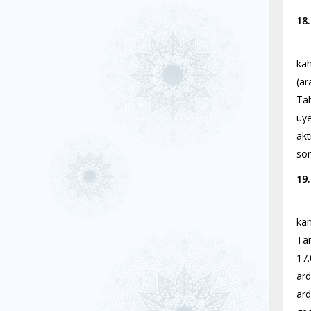
18
Sab
kah
(ar
Tah
üye
akt
son
19
Sab
kah
Tan
17.
ard
ard