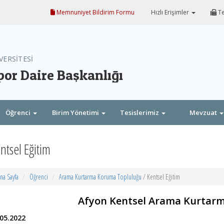
Memnuniyet Bildirim Formu
Hızlı Erişimler
Te
VERSİTESİ
por Daire Başkanlığı
Öğrenci
Birim Yönetimi
Tesislerimiz
Mevzuat
ntsel Eğitim
na Sayfa
Öğrenci
Arama Kurtarma Koruma Topluluğu
/ Kentsel Eğitim
Afyon Kentsel Arama Kurtarm
.05.2022