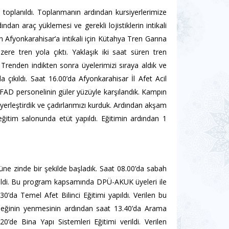
oplanıldı. Toplanmanın ardından kursiyerlerimize
an araç yüklemesi ve gerekli lojistiklerin intikali
n Afyonkarahisar’a intikali için Kütahya Tren Garına
üzere tren yola çıktı. Yaklaşık iki saat süren tren
 Trenden indikten sonra üyelerimizi sıraya aldık ve
a çıkıldı. Saat 16.00’da Afyonkarahisar İl Afet Acil
FAD personelinin güler yüzüyle karşılandık. Kampın
 yerleştirdik ve çadırlarımızı kurduk. Ardından akşam
ğitim salonunda etüt yapıldı. Eğitimin ardından 1
e zinde bir şekilde başladık. Saat 08.00’da sabah
eçildi. Bu program kapsamında DPÜ-AKUK üyeleri ile
30’da Temel Afet Bilinci Eğitimi yapıldı. Verilen bu
yemeğinin yenmesinin ardından saat 13.40’da Arama
’de Bina Yapı Sistemleri Eğitimi verildi. Verilen