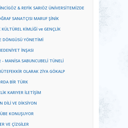
İ İNCİGÖZ & REFİK SARIÖZ ÜNİVERSİTEMİZDE
OĞRAF SANATÇISI MARUF ŞİNİK
K KÜLTÜREL KİMLİĞİ ve GENÇLİK
JE DÖNGÜSÜ YÖNETİMİ
 MEDENİYET İNŞASI
İR - MANİSA SABUNCUBELİ TÜNELİ
 MÜTEFEKKİR OLARAK ZİYA GÖKALP
ORDA BİR TÜRK
LİK KARIYER İLETİŞİM
N DİLİ VE DİKSİYON
CRÜBE KONUŞUYOR
ER VE ÇİZGİLER