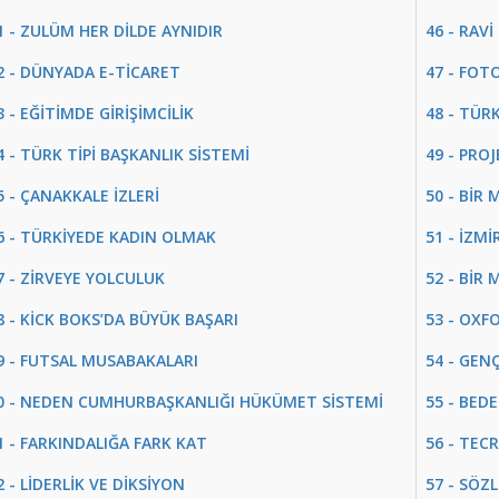
1 - ZULÜM HER DİLDE AYNIDIR
46 - RAV
2 - DÜNYADA E-TİCARET
47 - FOT
3 - EĞİTİMDE GİRİŞİMCİLİK
48 - TÜR
4 - TÜRK TİPİ BAŞKANLIK SİSTEMİ
49 - PRO
5 - ÇANAKKALE İZLERİ
50 - BİR
6 - TÜRKİYEDE KADIN OLMAK
51 - İZM
7 - ZİRVEYE YOLCULUK
52 - BİR
8 - KİCK BOKS’DA BÜYÜK BAŞARI
53 - OXF
9 - FUTSAL MUSABAKALARI
54 - GENÇ
0 - NEDEN CUMHURBAŞKANLIĞI HÜKÜMET SİSTEMİ
55 - BEDE
1 - FARKINDALIĞA FARK KAT
56 - TE
2 - LİDERLİK VE DİKSİYON
57 - SÖZL