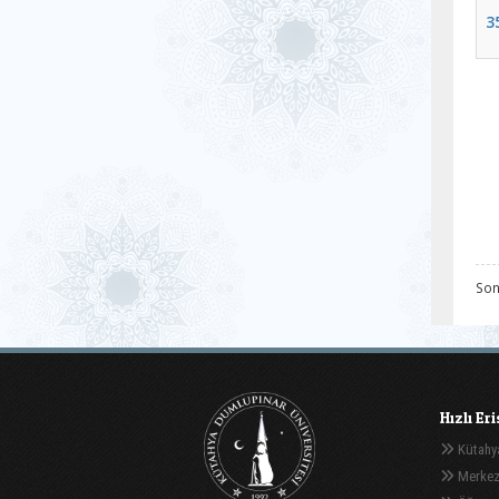
3
Son
Hızlı Er
Kütahya
Merkez