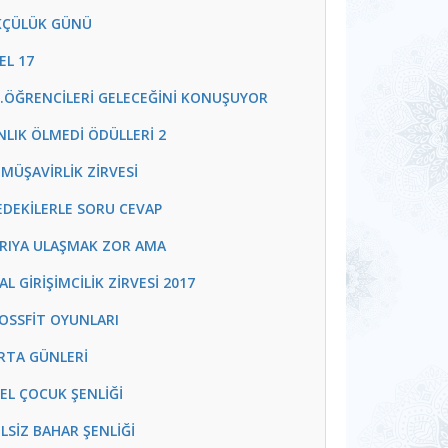
RKÇÜLÜK GÜNÜ
EL 17
.B.F.ÖĞRENCİLERİ GELECEĞİNİ KONUŞUYOR
ANLIK ÖLMEDİ ÖDÜLLERİ 2
 MÜŞAVİRLİK ZİRVESİ
VEDEKİLERLE SORU CEVAP
ARIYA ULAŞMAK ZOR AMA
AL GİRİŞİMCİLİK ZİRVESİ 2017
CROSSFİT OYUNLARI
ORTA GÜNLERİ
ZEL ÇOCUK ŞENLİĞİ
ELSİZ BAHAR ŞENLİĞİ