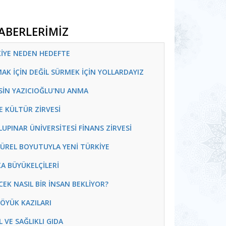
HABERLERİMİZ
KİYE NEDEN HEDEFTE
MAK İÇİN DEĞİL SÜRMEK İÇİN YOLLARDAYIZ
SİN YAZICIOĞLU'NU ANMA
VE KÜLTÜR ZİRVESİ
LUPINAR ÜNİVERSİTESİ FİNANS ZİRVESİ
TÜREL BOYUTUYLA YENİ TÜRKİYE
KA BÜYÜKELÇİLERİ
ECEK NASIL BİR İNSAN BEKLİYOR?
HÖYÜK KAZILARI
L VE SAĞLIKLI GIDA