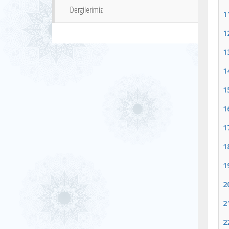
Dergilerimiz
1
1
1
1
1
1
1
1
1
2
2
2