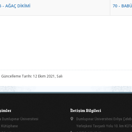
5 - AĞAÇ DİKİMİ
70 - BAB
 Güncelleme Tarihi: 12 Ekim 2021, Salı
işimler
İletişim Bilgileri
 Dumlupınar Üniversitesi
Dumlupınar Üniversitesi Evliya Çeleb
 Kütüphane
Yerleşkesi Tavşanlı Yolu 10. km KÜ