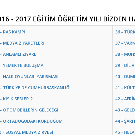
016 - 2017 EĞİTİM ÖĞRETİM YILI BİZDEN 
 - RAS KAMPI
36 - TÜR
 - MEDYA ZİYARETLERİ
37 - VAR
 - ANLAMLI ZİYARET
38 - MUH
 - YEMEKTE BULUŞMA
39 - DİL 
 - HALK OYUNLARI YARIŞMASI
40 - DUM
 - TÜRKİYE'DE CUMHURBAŞKANLIĞI
41 - KÜL
 - KISIK SESLER 2
42 - AFRİ
 - OTOMOBİLLERİN GELECEĞİ
43 - GEL
 - ORTADOĞUDAKİ KÖRDÜĞÜM
44 - ŞAR
0 - SOSYAL MEDYA ZİRVESİ
45 - HELA