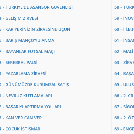
3 - TÜRKİYE'DE ASANSÖR GÜVENLİĞİ
58 - TÜ
4 - GELİŞİM ZİRVESİ
59 - İNOV
5 - KARIYERİNİZİN ZİRVESİNE UÇUN
60 - İ.İ
6 - BARIŞ MANÇO'YU ANMA
61 - İNS
7 - BAYANLAR FUTSAL MAÇI
62 - MALİ
8 - SEREBRAL PALSİ
63 - ZİR
9 - PAZARLAMA ZİRVESİ
64 - BAŞ
0 - GÜNÜMÜZDE KURUMSAL SATIŞ
65 - ULUS
1 - NEVRUZ KUTLAMALARI
66 - 2. 
2 - BAŞARIYI ARTIRMA YOLLARI
67 - SİG
3 - KAN VER CAN VER
68 - 2. Ö
4 - ÇOCUK İSTİSMARI
69 - ENG