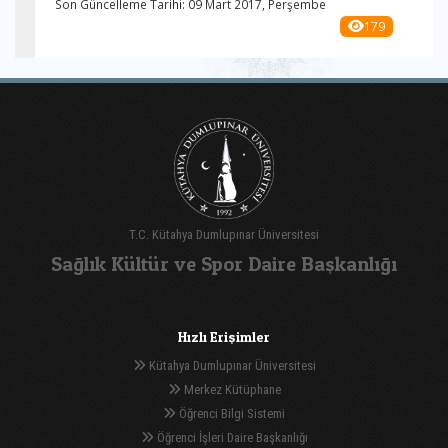
Son Güncelleme Tarihi: 09 Mart 2017, Perşembe
179
T.C. Kütahya Dumlupınar Üniversitesi
Sağlık Kültür ve Spor Daire Başkanlığı
Hızlı Erişimler
Kütahya Dumlupınar Üniversitesi
Merkez Kütüphane
Öğrenci Bilgi Sistemi
Öğrenci İşleri Daire Başkanlığı