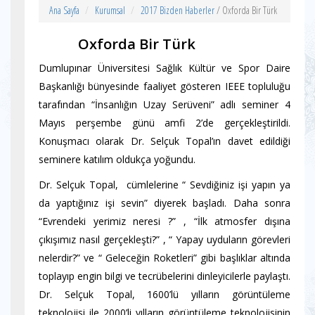
Ana Sayfa
Kurumsal
2017 Bizden Haberler
/ Oxforda Bir Türk
Oxforda Bir Türk
Dumlupınar Üniversitesi Sağlık Kültür ve Spor Daire
Başkanlığı bünyesinde faaliyet gösteren IEEE topluluğu
tarafından “İnsanlığın Uzay Serüveni” adlı seminer 4
Mayıs perşembe günü amfi 2’de gerçekleştirildi.
Konuşmacı olarak Dr. Selçuk Topal’ın davet edildiği
seminere katılım oldukça yoğundu.
Dr. Selçuk Topal, cümlelerine “ Sevdiğiniz işi yapın ya
da yaptığınız işi sevin” diyerek başladı. Daha sonra
“Evrendeki yerimiz neresi ?” , “İlk atmosfer dışına
çıkışımız nasıl gerçekleşti?” , “ Yapay uyduların görevleri
nelerdir?” ve “ Geleceğin Roketleri” gibi başlıklar altında
toplayıp engin bilgi ve tecrübelerini dinleyicilerle paylaştı.
Dr. Selçuk Topal, 1600’lü yılların görüntüleme
teknolojisi ile 2000’li yılların görüntüleme teknolojisinin