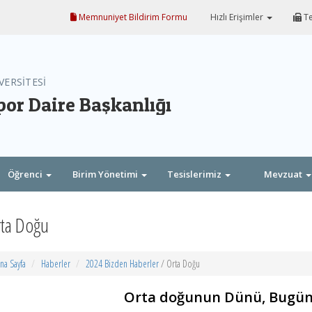
Memnuniyet Bildirim Formu
Hızlı Erişimler
Te
VERSİTESİ
por Daire Başkanlığı
Öğrenci
Birim Yönetimi
Tesislerimiz
Mevzuat
ta Doğu
na Sayfa
Haberler
2024 Bizden Haberler
/ Orta Doğu
Orta doğunun Dünü, Bugünü