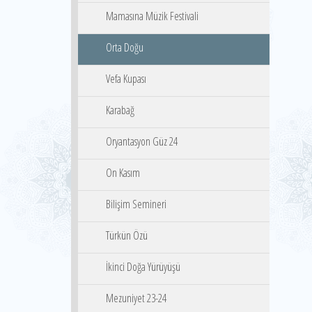
Mamasına Müzik Festivali
Orta Doğu
Vefa Kupası
Karabağ
Oryantasyon Güz 24
On Kasım
Bilişim Semineri
Türkün Özü
İkinci Doğa Yürüyüşü
Mezuniyet 23-24