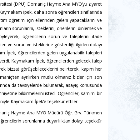
sitesi (DPÜ) Domaniç Hayme Ana MYO’yu ziyaret
ı. Kaymakam İpek, daha sonra öğrencileri sınıflarında
tim öğretimi için ellerinden geleni yapacaklarını ve
ın sorunlarını, isteklerini, önerilerini dinlemek ve
öyleyerek, öğrencilerin sorun ve taleplerini ifade
en ve sorun ve isteklerine gösterdiği ilgiden dolayı
m İpek, öğrencilerden gelen uygulanabilir talepleri
ını verdi. Kaymakam İpek, öğrencilerden gelecek talep
k bizzat görüşebileceklerini belirterek, kapım her
omaniç’ten ayrılırken mutlu olmanız bizler için son
rında da tavsiyelerde bulunarak, asayiş konusunda
niyetine bildirmelerini istedi. Öğrenciler, samimi bir
eniyle Kaymakam İpek’e teşekkür ettiler.
niç Hayme Ana MYO Müdürü Öğr. Grv. Türkmen
cilerin sorunlarına duyarlılıktan dolayı teşekkür