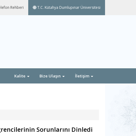
lefon Rehberi
T.C. Kütahya Dumlupınar Üniversitesi
Kalite
Bize Ulaşın
İletişim
cilerinin Sorunlarını Dinledi