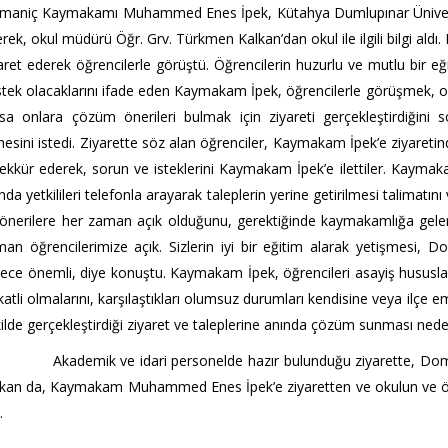
maniç Kaymakamı Muhammed Enes İpek, Kütahya Dumlupınar Üniver
rek, okul müdürü Öğr. Grv. Türkmen Kalkan’dan okul ile ilgili bilgi ald
aret ederek öğrencilerle görüştü. Öğrencilerin huzurlu ve mutlu bir eği
tek olacaklarını ifade eden Kaymakam İpek, öğrencilerle görüşmek, onlar
sa onlara çözüm önerileri bulmak için ziyareti gerçekleştirdiğini s
esini istedi. Ziyarette söz alan öğrenciler, Kaymakam İpek’e ziyaretind
ekkür ederek, sorun ve isteklerini Kaymakam İpek’e ilettiler. Kaymaka
nda yetkilileri telefonla arayarak taleplerin yerine getirilmesi talimat
önerilere her zaman açık olduğunu, gerektiğinde kaymakamlığa gelere
an öğrencilerimize açık. Sizlerin iyi bir eğitim alarak yetişmesi, D
ece önemli, diye konuştu. Kaymakam İpek, öğrencileri asayiş hususla
katli olmalarını, karşılaştıkları olumsuz durumları kendisine veya ilçe em
ilde gerçekleştirdiği ziyaret ve taleplerine anında çözüm sunması ned
ademik ve idari personelde hazır bulunduğu ziyarette, Doma
kan da, Kaymakam Muhammed Enes İpek’e ziyaretten ve okulun ve öğren
.