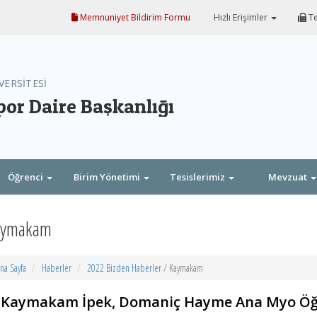
Memnuniyet Bildirim Formu
Hızlı Erişimler
Te
VERSİTESİ
por Daire Başkanlığı
Öğrenci
Birim Yönetimi
Tesislerimiz
Mevzuat
aymakam
na Sayfa
Haberler
2022 Bizden Haberler
/ Kaymakam
Kaymakam İpek, Domaniç Hayme Ana Myo Öğren