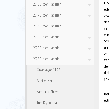
Do
2016 Bizden Haberler
ede
2017 Bizden Haberler
ziy
des
2018 Bizden Haberler
var
etm
2019 Bizden Haberler
teş
anı
2020 Bizden Haberler
ve 
2022 Bizden Haberler
zam
der
Oryantasyon 21-22
dik
şek
Mini Konser
Ak
Kampüste Show
Kal
etti
Türk Dış Politikası