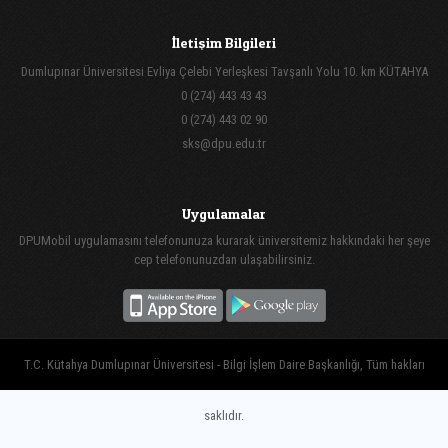
İletişim Bilgileri
Dumlupınar Üniversitesi Evliya Çelebi Yerleşkesi Tavşanlı Yolu 10. km KÜTAHYA
0 (274) 443 43 43
0 (274) 443 02 90
sks@dpu.edu.tr
Uygulamalar
DPUMobil uygulamasını telefonunuza kurarak üniversitemiz hakkındaki her şeye
cep telefonunuzdan ulaşabilirsiniz.
T.C. Kütahya Dumlupınar Üniversitesi - Bilgi İşlem Daire Başkanlığı, Tüm hakları
saklıdır.