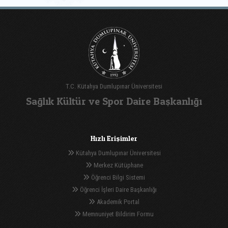
T.C. Kütahya Dumlupınar Üniversitesi
Sağlık Kültür ve Spor Daire Başkanlığı
Hızlı Erişimler
Kütahya Dumlupınar Üniversitesi
Merkez Kütüphane
Öğrenci Bilgi Sistemi
Öğrenci İşleri Daire Başkanlığı
Akademik Portal
Memnuniyet Bildirim Formu