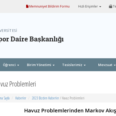
Memnuniyet Bildirim Formu
Hızlı Erişimler
Te
VERSİTESİ
por Daire Başkanlığı
Öğrenci
Birim Yönetimi
Tesislerimiz
Mevzuat
vuz Problemleri
na Sayfa
Haberler
2023 Bizden Haberler
/ Havuz Problemleri
Havuz Problemlerinden Markov Akış