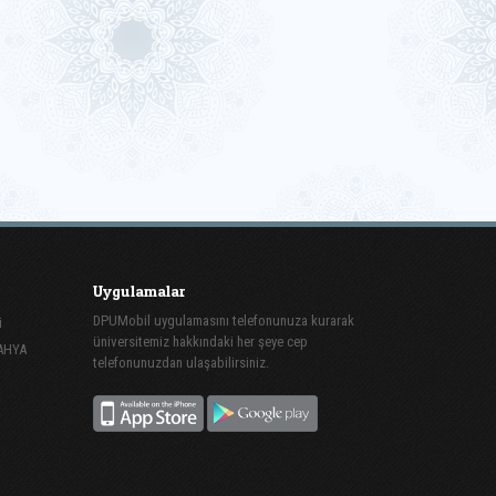
Uygulamalar
DPUMobil uygulamasını telefonunuza kurarak
i
üniversitemiz hakkındaki her şeye cep
TAHYA
telefonunuzdan ulaşabilirsiniz.