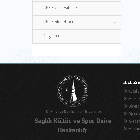
2025-Bizden Haberler
2026 Bizden Haberler
Dergilerimiz
Hızlı Er
Kütahya
Merkez
Öğrenci
T.C. Kütahya Dumlupınar Üniversitesi
Öğrenci 
Sağlık Kültür ve Spor Daire
Akadem
Başkanlığı
Memnuni