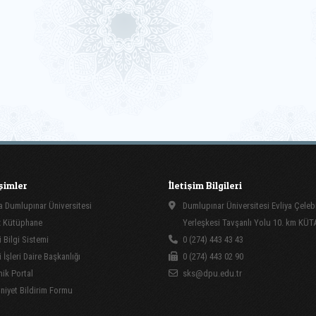
işimler
İletişim Bilgileri
 Dumlupınar Üniversitesi
Dumlupınar Üniversitesi Evliya Çeleb
 Kütüphane
Yerleşkesi Tavşanlı Yolu 10. km KÜ
 Bilgi Sistemi
0 (274) 443 43 43
İşleri Daire Başkanlığı
0 (274) 443 02 90
ik Portal
sks@dpu.edu.tr
yet Bildirim Formu