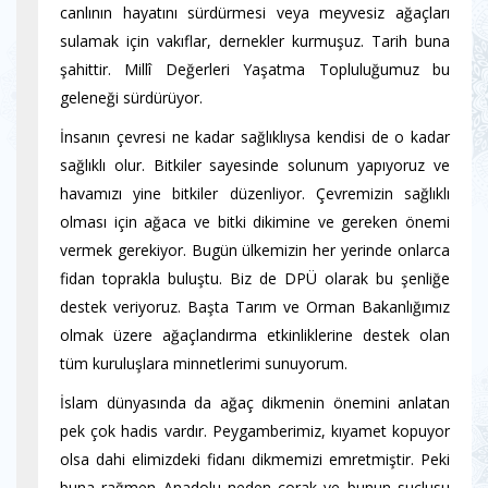
canlının hayatını sürdürmesi veya meyvesiz ağaçları
sulamak için vakıflar, dernekler kurmuşuz. Tarih buna
şahittir. Millî Değerleri Yaşatma Topluluğumuz bu
geleneği sürdürüyor.
İnsanın çevresi ne kadar sağlıklıysa kendisi de o kadar
sağlıklı olur. Bitkiler sayesinde solunum yapıyoruz ve
havamızı yine bitkiler düzenliyor. Çevremizin sağlıklı
olması için ağaca ve bitki dikimine ve gereken önemi
vermek gerekiyor. Bugün ülkemizin her yerinde onlarca
fidan toprakla buluştu. Biz de DPÜ olarak bu şenliğe
destek veriyoruz. Başta Tarım ve Orman Bakanlığımız
olmak üzere ağaçlandırma etkinliklerine destek olan
tüm kuruluşlara minnetlerimi sunuyorum.
İslam dünyasında da ağaç dikmenin önemini anlatan
pek çok hadis vardır. Peygamberimiz, kıyamet kopuyor
olsa dahi elimizdeki fidanı dikmemizi emretmiştir. Peki
buna rağmen Anadolu neden çorak ve bunun suçlusu