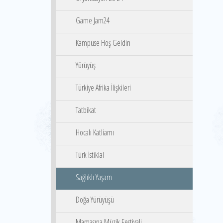
Game Jam24
Kampüse Hoş Geldin
Yürüyüş
Türkiye Afrika İlişkileri
Tatbikat
Hocalı Katliamı
Türk İstiklal
Sağlıklı Yaşam
Doğa Yürüyüşü
Mamasına Müzik Festivali