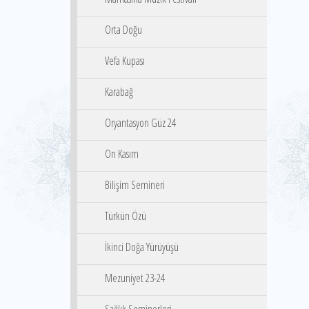
Orta Doğu
Vefa Kupası
Karabağ
Oryantasyon Güz 24
On Kasım
Bilişim Semineri
Türkün Özü
İkinci Doğa Yürüyüşü
Mezuniyet 23-24