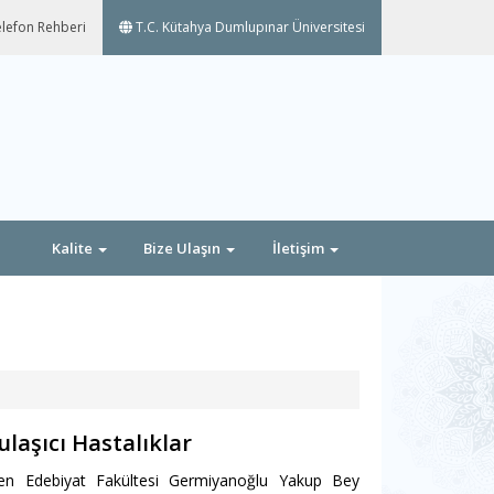
lefon Rehberi
T.C. Kütahya Dumlupınar Üniversitesi
Kalite
Bize Ulaşın
İletişim
ulaşıcı Hastalıklar
 Fen Edebiyat Fakültesi Germiyanoğlu Yakup Bey