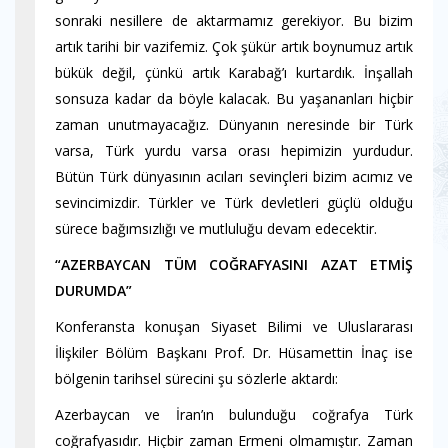
sonraki nesillere de aktarmamız gerekiyor. Bu bizim
artık tarihi bir vazifemiz. Çok şükür artık boynumuz artık
bükük değil, çünkü artık Karabağ’ı kurtardık. İnşallah
sonsuza kadar da böyle kalacak. Bu yaşananları hiçbir
zaman unutmayacağız. Dünyanın neresinde bir Türk
varsa, Türk yurdu varsa orası hepimizin yurdudur.
Bütün Türk dünyasının acıları sevinçleri bizim acımız ve
sevincimizdir. Türkler ve Türk devletleri güçlü olduğu
sürece bağımsızlığı ve mutluluğu devam edecektir.
“AZERBAYCAN TÜM COĞRAFYASINI AZAT ETMİŞ
DURUMDA”
Konferansta konuşan Siyaset Bilimi ve Uluslararası
İlişkiler Bölüm Başkanı Prof. Dr. Hüsamettin İnaç ise
bölgenin tarihsel sürecini şu sözlerle aktardı:
Azerbaycan ve İran’ın bulunduğu coğrafya Türk
coğrafyasıdır. Hiçbir zaman Ermeni olmamıştır. Zaman