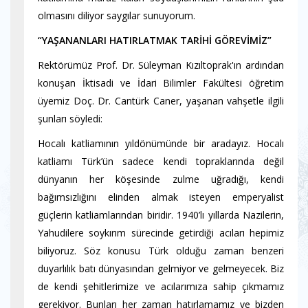
olmasını diliyor saygılar sunuyorum.
“YAŞANANLARI HATIRLATMAK TARİHİ GÖREVİMİZ”
Rektörümüz Prof. Dr. Süleyman Kızıltoprak'ın ardından
konuşan İktisadi ve İdari Bilimler Fakültesi öğretim
üyemiz Doç. Dr. Cantürk Caner, yaşanan vahşetle ilgili
şunları söyledi:
Hocalı katliamının yıldönümünde bir aradayız. Hocalı
katliamı Türk’ün sadece kendi topraklarında değil
dünyanın her köşesinde zulme uğradığı, kendi
bağımsızlığını elinden almak isteyen emperyalist
güçlerin katliamlarından biridir. 1940’lı yıllarda Nazilerin,
Yahudilere soykırım sürecinde getirdiği acıları hepimiz
biliyoruz. Söz konusu Türk olduğu zaman benzeri
duyarlılık batı dünyasından gelmiyor ve gelmeyecek. Biz
de kendi şehitlerimize ve acılarımıza sahip çıkmamız
gerekiyor. Bunları her zaman hatırlamamız ve bizden