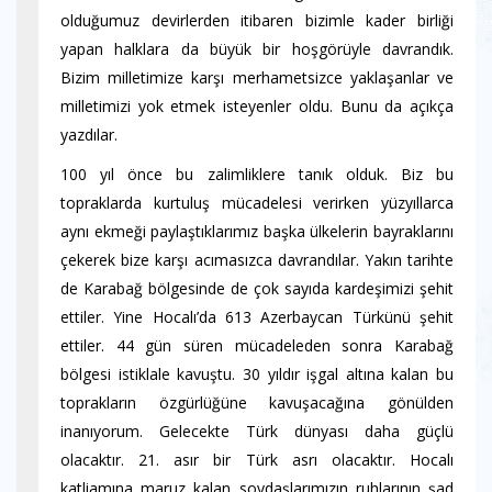
olduğumuz devirlerden itibaren bizimle kader birliği
yapan halklara da büyük bir hoşgörüyle davrandık.
Bizim milletimize karşı merhametsizce yaklaşanlar ve
milletimizi yok etmek isteyenler oldu. Bunu da açıkça
yazdılar.
100 yıl önce bu zalimliklere tanık olduk. Biz bu
topraklarda kurtuluş mücadelesi verirken yüzyıllarca
aynı ekmeği paylaştıklarımız başka ülkelerin bayraklarını
çekerek bize karşı acımasızca davrandılar. Yakın tarihte
de Karabağ bölgesinde de çok sayıda kardeşimizi şehit
ettiler. Yine Hocalı’da 613 Azerbaycan Türkünü şehit
ettiler. 44 gün süren mücadeleden sonra Karabağ
bölgesi istiklale kavuştu. 30 yıldır işgal altına kalan bu
toprakların özgürlüğüne kavuşacağına gönülden
inanıyorum. Gelecekte Türk dünyası daha güçlü
olacaktır. 21. asır bir Türk asrı olacaktır. Hocalı
katliamına maruz kalan soydaşlarımızın ruhlarının şad