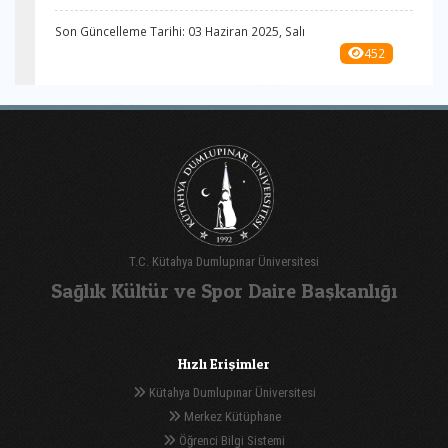
Son Güncelleme Tarihi: 03 Haziran 2025, Salı
452
T.C. Kütahya Dumlupınar Üniversitesi
Sağlık Kültür ve Spor Daire Başkanlığı
Hızlı Erişimler
Kütahya Dumlupınar Üniversitesi
Merkez Kütüphane
Öğrenci Bilgi Sistemi