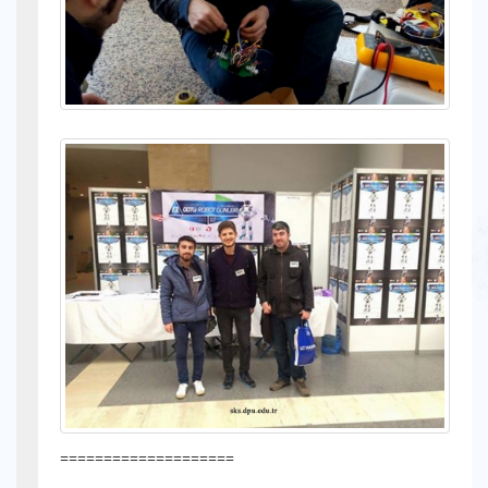
====================