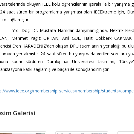
versitelerinde okuyan IEEE kolu öğrencilerinin iştiraki ile bir yarışma
24 saat süren bir programlama yarışması olan IEEEXtreme için, Duml
ılım sağlamıştır.
d. Doç. Dr. Mustafa Namdar danışmanlığında, Elektrik-Elektroni
CAN, Mehmet Yağız ORHAN, Anıl GÜL, Halit Gökberk ÇAKMAK v
encisi Eren KARADENİZ'den oluşan DPU takımlarının yer aldığı bu ulus
alamada yer almıştır. 24 saat süren bu yarışmada verilen sorulara yaz
nuna kadar sürdüren Dumlupınar Üniversitesi takımları, Türkiye'
anizasyona katkı sağlamış ve başarı ile sonuçlandırmıştır.
p://www.ieee.org/membership_services/membership/students/competi
sim Galerisi