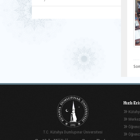
Son
Hızlı Er
Kütahya
Merkez
Öğrenci
T.C. Kütahya Dumlupınar Üniversitesi
Öğrenci 