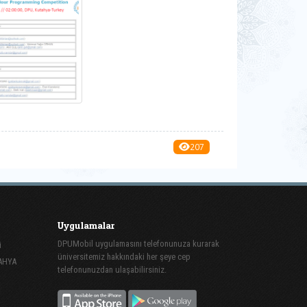
207
Uygulamalar
DPUMobil uygulamasını telefonunuza kurarak
i
üniversitemiz hakkındaki her şeye cep
TAHYA
telefonunuzdan ulaşabilirsiniz.