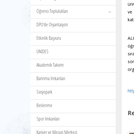
üni
Öğrenci Toplulukları
ve 
kat
DPÜ‘de Oryantasyon
Yr
Etkinlik Başvuru
AL
öğr
ÜNİDES
sır
so
Akademik Takvim
org
Barınma İmkanları
htt
Sosyopark
Beslenme
Re
Spor İmkanları
Kariyer ve Mezun Merkezi