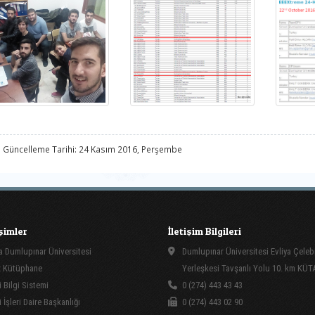
 Güncelleme Tarihi: 24 Kasım 2016, Perşembe
işimler
İletişim Bilgileri
 Dumlupınar Üniversitesi
Dumlupınar Üniversitesi Evliya Çeleb
 Kütüphane
Yerleşkesi Tavşanlı Yolu 10. km KÜ
 Bilgi Sistemi
0 (274) 443 43 43
İşleri Daire Başkanlığı
0 (274) 443 02 90