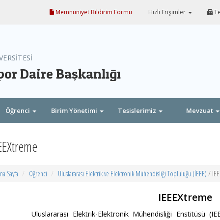
Memnuniyet Bildirim Formu
Hızlı Erişimler
Te
VERSİTESİ
por Daire Başkanlığı
Öğrenci
Birim Yönetimi
Tesislerimiz
Mevzuat
EEXtreme
na Sayfa
Öğrenci
Uluslararası Elektrik ve Elektronik Mühendisliği Topluluğu (İEEE)
/ IE
IEEEXtreme
uslararası Elektrik-Elektronik Mühendisliği Enstitüsü (IEEE