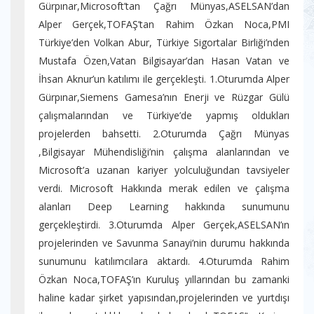
Gürpınar,Microsoft’tan Çağrı Münyas,ASELSAN’dan
Alper Gerçek,TOFAŞ’tan Rahim Özkan Noca,PMI
Türkiye’den Volkan Abur, Türkiye Sigortalar Birliği’nden
Mustafa Özen,Vatan Bilgisayar’dan Hasan Vatan ve
İhsan Aknur’un katılımı ile gerçekleşti. 1.Oturumda Alper
Gürpınar,Siemens Gamesa’nın Enerji ve Rüzgar Gülü
çalışmalarından ve Türkiye’de yapmış oldukları
projelerden bahsetti. 2.Oturumda Çağrı Münyas
,Bilgisayar Mühendisliği’nin çalışma alanlarından ve
Microsoft’a uzanan kariyer yolculuğundan tavsiyeler
verdi. Microsoft Hakkında merak edilen ve çalışma
alanları Deep Learning hakkında sunumunu
gerçekleştirdi. 3.Oturumda Alper Gerçek,ASELSAN’ın
projelerinden ve Savunma Sanayi’nin durumu hakkında
sunumunu katılımcılara aktardı. 4.Oturumda Rahim
Özkan Noca,TOFAŞ’ın Kuruluş yıllarından bu zamanki
haline kadar şirket yapısından,projelerinden ve yurtdışı