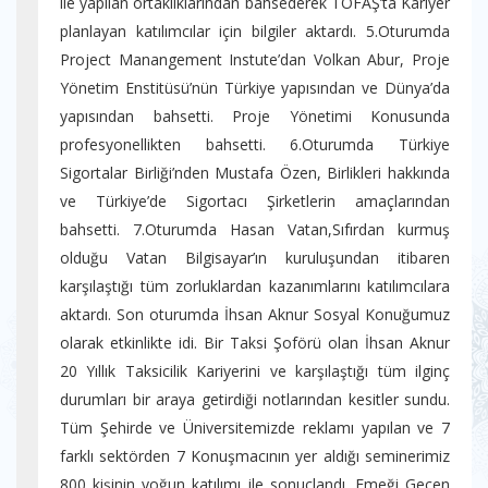
ile yapılan ortaklıklarından bahsederek TOFAŞ’ta Kariyer
planlayan katılımcılar için bilgiler aktardı. 5.Oturumda
Project Manangement Instute’dan Volkan Abur, Proje
Yönetim Enstitüsü’nün Türkiye yapısından ve Dünya’da
yapısından bahsetti. Proje Yönetimi Konusunda
profesyonellikten bahsetti. 6.Oturumda Türkiye
Sigortalar Birliği’nden Mustafa Özen, Birlikleri hakkında
ve Türkiye’de Sigortacı Şirketlerin amaçlarından
bahsetti. 7.Oturumda Hasan Vatan,Sıfırdan kurmuş
olduğu Vatan Bilgisayar’ın kuruluşundan itibaren
karşılaştığı tüm zorluklardan kazanımlarını katılımcılara
aktardı. Son oturumda İhsan Aknur Sosyal Konuğumuz
olarak etkinlikte idi. Bir Taksi Şoförü olan İhsan Aknur
20 Yıllık Taksicilik Kariyerini ve karşılaştığı tüm ilginç
durumları bir araya getirdiği notlarından kesitler sundu.
Tüm Şehirde ve Üniversitemizde reklamı yapılan ve 7
farklı sektörden 7 Konuşmacının yer aldığı seminerimiz
800 kişinin yoğun katılımı ile sonuçlandı. Emeği Geçen