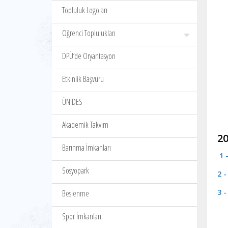
Topluluk Logoları
Öğrenci Toplulukları
DPÜ‘de Oryantasyon
Etkinlik Başvuru
ÜNİDES
Akademik Takvim
20
Barınma İmkanları
1 
Sosyopark
2 
3 
Beslenme
Spor İmkanları