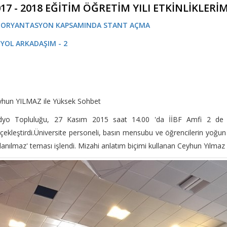
17 - 2018 EĞİTİM ÖĞRETİM YILI ETKİNLİKLERİ
- ORYANTASYON KAPSAMINDA STANT AÇMA
- YOL ARKADAŞIM - 2
yhun YILMAZ ile Yüksek Sohbet
dyo Topluluğu, 27 Kasım 2015 saat 14.00 'da İİBF Amfi 2 de 'C
çekleştirdi.Üniversite personeli, basın mensubu ve öğrencilerin yoğun
lanılmaz' teması işlendi. Mizahi anlatım biçimi kullanan Ceyhun Yılmaz k