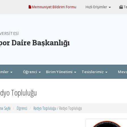
Memnuniyet Bildirim Formu
Hızlı Erişimler
Te
VERSİTESİ
por Daire Başkanlığı
imler
Öğrenci
Birim Yönetimi
Tesislerimiz
Mev
dyo Topluluğu
na Sayfa
Öğrenci
Radyo Topluluğu
/ Radyo Topluluğu