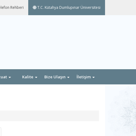
lefon Rehberi
T.C. Kütahya Dumlupınar Üniversitesi
zuat
Kalite
Bize Ulaşın
İletişim