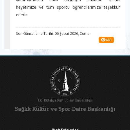
heyetimize ve tüm sporcu öğrencilerimize teşekkür
ederiz.
Son Güncelleme Tarihi: 06 Şubat 2026, Cuma
483
T.C. Kütahya Dumlupınar Üniversitesi
Sağlık Kültür ve Spor Daire Başkanlığı
Hızlı Erişimler