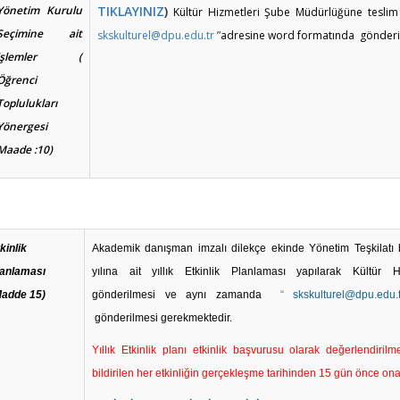
Yönetim Kurulu
TIKLAYINIZ
)
Kültür Hizmetleri Şube Müdürlüğüne tesli
Seçimine ait
skskulturel@dpu.edu.tr
”
adresine word formatında gönderi
işlemler (
Öğrenci
Toplulukları
Yönergesi
Maade :10)
kinlik
Akademik danışman imzalı dilekçe ekinde Yönetim Teşkilatı 
lanlaması
yılına ait yıllık Etkinlik Planlaması yapılarak Kültür
Madde 15)
gönderilmesi ve aynı zamanda
“
skskulturel@dpu.edu.t
gönderilmesi gerekmektedir.
Yıllık Etkinlik planı etkinlik başvurusu olarak değerlendirilm
bildirilen her etkinliğin gerçekleşme tarihinden 15 gün önce on