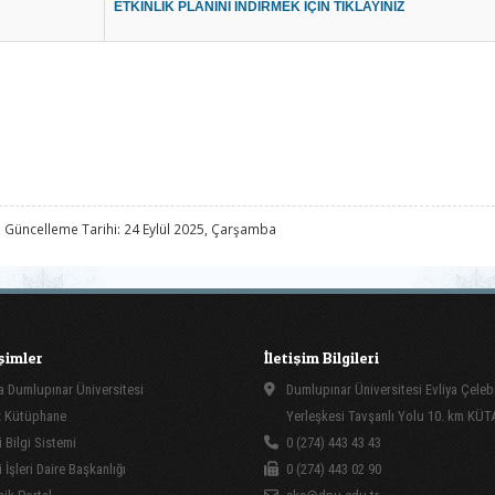
ETKİNLİK PLANINI İNDİRMEK İÇİN TIKLAYINIZ
 Güncelleme Tarihi: 24 Eylül 2025, Çarşamba
işimler
İletişim Bilgileri
 Dumlupınar Üniversitesi
Dumlupınar Üniversitesi Evliya Çeleb
 Kütüphane
Yerleşkesi Tavşanlı Yolu 10. km KÜ
 Bilgi Sistemi
0 (274) 443 43 43
İşleri Daire Başkanlığı
0 (274) 443 02 90