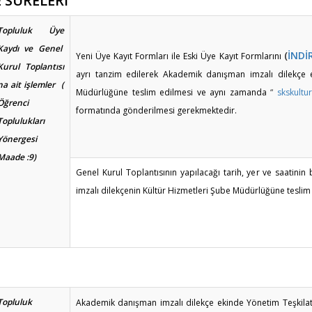
E SÜRELERİ
Topluluk Üye
Kaydı ve Genel
(
İNDİ
Yeni Üye Kayıt Formları ile Eski Üye Kayıt Formlarını
Kurul Toplantısı
ayrı tanzim edilerek Akademik danışman imzalı dilekçe 
na ait işlemler (
Müdürlüğüne teslim edilmesi ve aynı zamanda
“
skskultu
Öğrenci
formatında gönderilmesi gerekmektedir.
Toplulukları
Yönergesi
Maade :9)
Genel Kurul Toplantısının yapılacağı tarih, yer ve saatinin
imzalı dilekçenin Kültür Hizmetleri Şube Müdürlüğüne tesli
Topluluk
Akademik danışman imzalı dilekçe ekinde Yönetim Teşkil