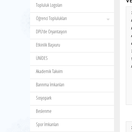
V
Topluluk Logoları
Öğrenci Toplulukları
DPÜ‘de Oryantasyon
Etkinlik Başvuru
ÜNİDES
Akademik Takvim
Barınma İmkanları
Sosyopark
Beslenme
Spor İmkanları