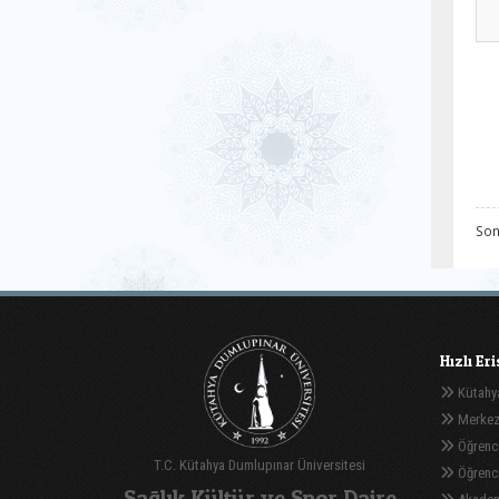
Son
Hızlı Er
Kütahya
Merkez
Öğrenci
T.C. Kütahya Dumlupınar Üniversitesi
Öğrenci 
Sağlık Kültür ve Spor Daire