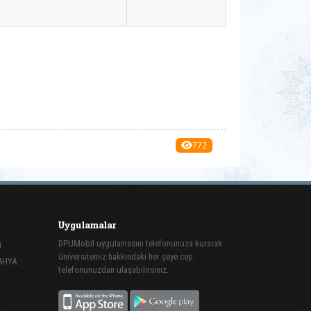
772
Uygulamalar
DPUMobil uygulamasını telefonunuza kurarak
i
üniversitemiz hakkındaki her şeye cep
TAHYA
telefonunuzdan ulaşabilirsiniz.