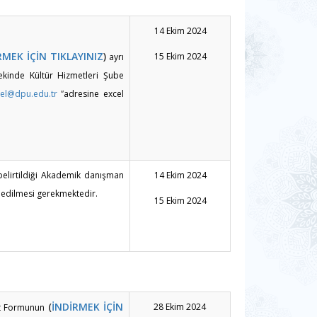
14 Ekim 2024
RMEK İÇİN TIKLAYINIZ
)
15 Ekim 2024
ayrı
ekinde Kültür Hizmetleri Şube
rel@dpu.edu.tr
”
adresine excel
 belirtildiği Akademik danışman
14 Ekim 2024
m edilmesi gerekmektedir.
15 Ekim 2024
(
İNDİRMEK İÇİN
28 Ekim 2024
at Formunun