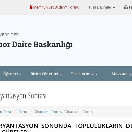
Memnuniyet Bildirim Formu
Hızlı Erişimler
Te
VERSİTESİ
por Daire Başkanlığı
Öğrenci
Birim Yönetimi
Tesislerimiz
Mevzuat
yantasyon Sonrası
na Sayfa
Öğrenci
Oryantasyon Sonrası
/ Oryantasyon Sonrası
RYANTASYON SONUNDA TOPLULUKLARIN DÜ