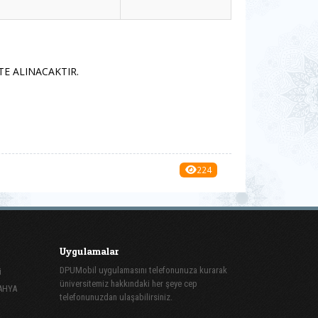
E ALINACAKTIR.
224
Uygulamalar
DPUMobil uygulamasını telefonunuza kurarak
i
üniversitemiz hakkındaki her şeye cep
TAHYA
telefonunuzdan ulaşabilirsiniz.