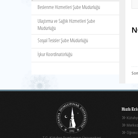
Beslenme Hizmetleri Şube Müdürlüğü
Ulaştırma ve Sağlık Hizmetleri Şube
Müdürlüğü
N
Sosyal Tesisler Şube Müdürlüğü
İşkur Koordinatörlüğü
Son
Hızlı Er
Kütahya
Merkez
Öğrenci
T.C. Kütahya Dumlupınar Üniversitesi