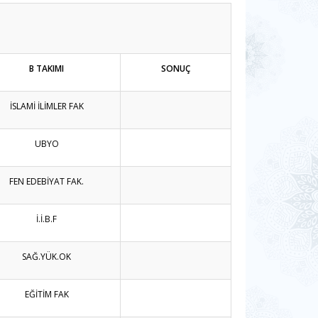
B TAKIMI
SONUÇ
İSLAMİ İLİMLER FAK
UBYO
FEN EDEBİYAT FAK.
İ.İ.B.F
SAĞ.YÜK.OK
EĞİTİM FAK