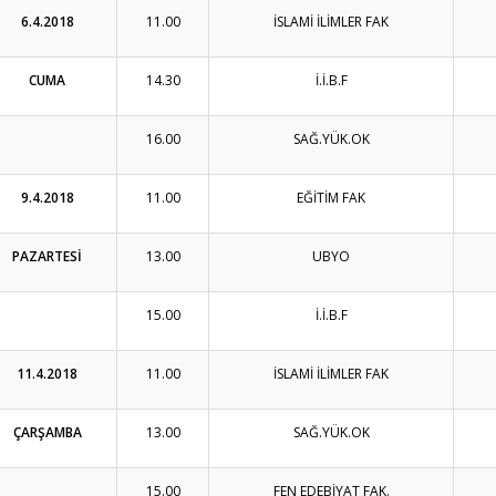
6.4.2018
11.00
İSLAMİ İLİMLER FAK
CUMA
14.30
İ.İ.B.F
16.00
SAĞ.YÜK.OK
9.4.2018
11.00
EĞİTİM FAK
PAZARTESİ
13.00
UBYO
15.00
İ.İ.B.F
11.4.2018
11.00
İSLAMİ İLİMLER FAK
ÇARŞAMBA
13.00
SAĞ.YÜK.OK
15.00
FEN EDEBİYAT FAK.