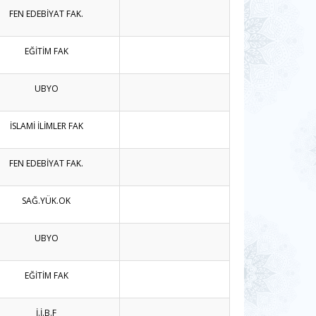
FEN EDEBİYAT FAK.
EĞİTİM FAK
UBYO
İSLAMİ İLİMLER FAK
FEN EDEBİYAT FAK.
SAĞ.YÜK.OK
UBYO
EĞİTİM FAK
İ.İ.B.F