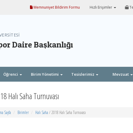
Memnuniyet Bildirim Formu
Hızlı Erişimler
Te
VERSİTESİ
por Daire Başkanlığı
Öğrenci
Birim Yönetimi
Tesislerimiz
Mevzuat
18 Halı Saha Turnuvası
na Sayfa
Birimler
Halı Saha
/ 2018 Halı Saha Turnuvası