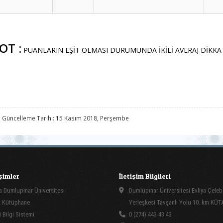
OT :
PUANLARIN EŞİT OLMASI DURUMUNDA İKİLİ AVERAJ DİKKAT
 Güncelleme Tarihi: 15 Kasım 2018, Perşembe
işimler
İletişim Bilgileri
 Dumlupınar Üniversitesi
Dumlupınar Üniversitesi Evliya Çeleb
 Kütüphane
Yerleşkesi Tavşanlı Yolu 10. km KÜ
 Bilgi Sistemi
0 (274) 443 43 43