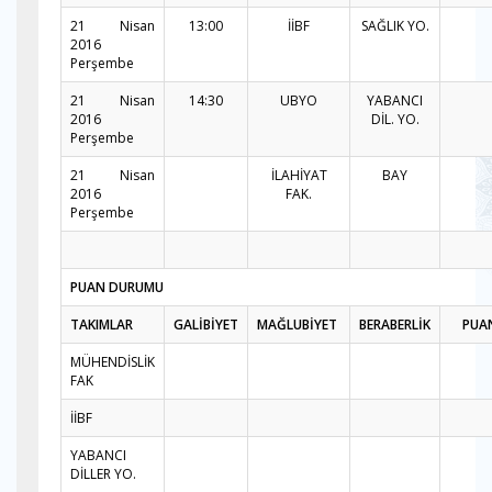
21 Nisan
13:00
İİBF
SAĞLIK YO.
2016
Perşembe
21 Nisan
14:30
UBYO
YABANCI
2016
DİL. YO.
Perşembe
21 Nisan
İLAHİYAT
BAY
2016
FAK.
Perşembe
PUAN DURUMU
TAKIMLAR
GALİBİYET
MAĞLUBİYET
BERABERLİK
PUA
MÜHENDİSLİK
FAK
İİBF
YABANCI
DİLLER YO.