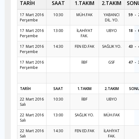
TARİH
SAAT
1.TAKIM
2.TAKIM
SON
17 Mart 2016
10:30
MÜH.FAK
YABANCI
59 - 
Perşembe
DİL. YO.
17 Mart 2016
13:00
İLAHİYAT
UBYO
18 - 
Perşembe
FAK.
17 Mart 2016
14:30
FEN ED.FAK
SAĞLIK YO.
43 - 
Perşembe
17 Mart 2016
İİBF
GSF
47 - 
Perşembe
TARİH
SAAT
1.TAKIM
2.TAKIM
SON
22 Mart 2016
10:30
İİBF
UBYO
Salı
22 Mart 2016
13:00
SAĞLIK YO.
MÜH.FAK
Salı
22 Mart 2016
14:30
FEN ED.FAK
İLAHİYAT
Salı
FAK.