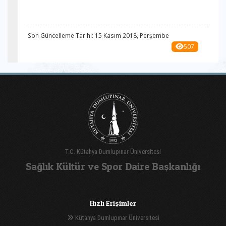
Son Güncelleme Tarihi: 15 Kasım 2018, Perşembe
507
T.C. Kütahya Dumlupınar Üniversitesi
Sağlık Kültür ve Spor Daire Başkanlığı
Hızlı Erişimler
Kütahya Dumlupınar Üniversitesi