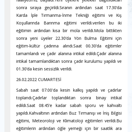
sonra sıraya geçirildi.Sıranın ardından saat 17.30’da
Karda İple Tırmanma-İnme Tekniği eğitimi ve Kış
Koşullarında Barınma eğitimi verildi.verilen bu iki
eğitimin ardından kısa bir mola verildi.Mola bittikten
sonra yeni üyeler 22.30’da Yön Bulma Eğitimi için
eğitim-kültür çadırına alındı.Saat 00.30’da eğitimler
tamamlandı ve çadır alanına intikal edildi.Çadır alanına
intikal tamamlandıktan sonra çadır kurulumu yapıldı ve
01.30’da kesin sessizlik verildi.
26.02.2022 CUMARTESİ
Sabah saat 07.00'da kesin kalkış yapıldı ve çadırlar
toplandı.Çadırlar toplandıktan sonra binay intikal
edildi.Saat 08.45’e kadar sabah sporu ve kahvaltı
yapıldı.Kahvaltının ardından Buz Tırmanışı ve İniş Bilgisi
eğitimi, Meteoroloji ve Klimatoloji eğitimleri verildi.Bu
eğitimlerin ardından öğle yemeği için bir saatlik ara