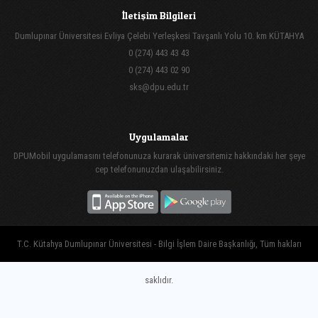
İletişim Bilgileri
Dumlupınar Üniversitesi Evliya Çelebi Yerleşkesi Tavşanlı Yolu 10. km KÜTAHYA
0 (274) 443 43 43
0 (274) 443 02 90
sks@dpu.edu.tr
Uygulamalar
DPUMobil uygulamasını telefonunuza kurarak üniversitemiz hakkındaki her şeye
cep telefonunuzdan ulaşabilirsiniz.
T.C. Kütahya Dumlupınar Üniversitesi - Bilgi İşlem Daire Başkanlığı, Tüm hakları
saklıdır.