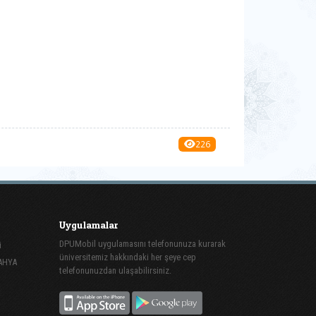
226
Uygulamalar
DPUMobil uygulamasını telefonunuza kurarak
i
üniversitemiz hakkındaki her şeye cep
TAHYA
telefonunuzdan ulaşabilirsiniz.