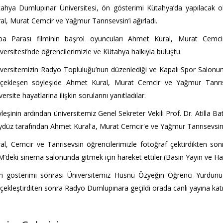
ahya Dumlupınar Üniversitesi, ön gösterimi Kütahya’da yapılacak o
al, Murat Cemcir ve Yağmur Tanrısevsin’i ağırladı.
ba Parası filminin başrol oyuncuları Ahmet Kural, Murat Cemc
versitesi’nde öğrencilerimizle ve Kütahya halkıyla buluştu.
versitemizin Radyo Topluluğu’nun düzenlediği ve Kapalı Spor Salonun
çekleşen söyleşide Ahmet Kural, Murat Cemcir ve Yağmur Tanrısevs
versite hayatlarına ilişkin sorularını yanıtladılar.
leşinin ardından üniversitemiz Genel Sekreter Vekili Prof. Dr. Atilla B
düz tarafından Ahmet Kural'a, Murat Cemcir'e ve Yağmur Tanrısevsin'e 
al, Cemcir ve Tanrısevsin öğrencilerimizle fotoğraf çektirdikten so
’deki sinema salonunda gitmek için hareket ettiler.(Basın Yayın ve Halkl
m gösterimi sonrası Üniversitemiz Hüsnü Özyeğin Öğrenci Yurdunu z
çekleştirditen sonra Radyo Dumlupınara geçildi orada canlı yayına kat