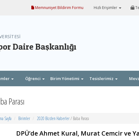
Memnuniyet Bildirim Formu
Hızlı Erişimler
Te
VERSİTESİ
por Daire Başkanlığı
imler
Öğrenci
Birim Yönetimi
Tesislerimiz
Mev
ba Parası
na Sayfa
Birimler
2020 Bizden Haberler
/ Baba Parası
DPÜ’de Ahmet Kural, Murat Cemcir ve Y