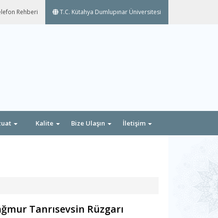
lefon Rehberi
T.C. Kütahya Dumlupınar Üniversitesi
zuat
Kalite
Bize Ulaşın
İletişim
ağmur Tanrısevsin Rüzgarı