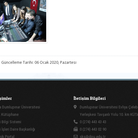
 Güncelleme Tarihi: 06 Ocak 2020, Pazartesi
işimler
İletişim Bilgileri
 Dumlupınar Üniversitesi
Dumlupınar Üniversitesi Evliya Çeleb
 Kütüphane
Yerleşkesi Tavşanlı Yolu 10. km KÜ
 Bilgi Sistemi
0 (274) 443 43 43
İşleri Daire Başkanlığı
0 (274) 443 02 90
ik Portal
sks@dpu.edu.tr