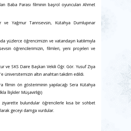
lan Baba Parası filminin başrol oyuncuları Ahmet
ir ve Yağmur Tanrısevsin, Kütahya Dumlupınar
da yüzlerce öğrencimizin ve vatandaşın katılımıyla
in öğrencilerimizin, filmleri, yeni projeleri ve
atur ve SKS Daire Başkan Vekili Öğr. Gör. Yusuf Ziya
üniversitemizin altın anahtarı takdim edildi.
nra filmin ön gösteriminin yapılacağı Sera Kütahya
a İlişkiler Müşavirliği)
iyarette bulundular öğrencilerle kısa bir sohbet
ılarak geceyi damga vurdular.