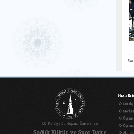
Son
Hızlı Er
Kütahya
Merkez
Öğrenci
T.C. Kütahya Dumlupınar Üniversitesi
Öğrenci 
Sağlık Kültür ve Spor Daire
Akadem