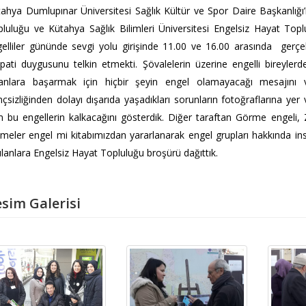
ahya Dumlupınar Üniversitesi Sağlık Kültür ve Spor Daire Başkanlığı
luluğu ve Kütahya Sağlık Bilimleri Üniversitesi Engelsiz Hayat Top
elliler gününde sevgi yolu girişinde 11.00 ve 16.00 arasında gerçek
ati duygusunu telkin etmekti. Şövalelerin üzerine engelli bireylerde
anlara başarmak için hiçbir şeyin engel olamayacağı mesajını ver
inçsizliğinden dolayı dışarıda yaşadıkları sorunların fotoğraflarına ye
 bu engellerin kalkacağını gösterdik. Diğer taraftan Görme engeli, Z
imeler engel mi kitabımızdan yararlanarak engel grupları hakkında insan
ılanlara Engelsiz Hayat Topluluğu broşürü dağıttık.
sim Galerisi