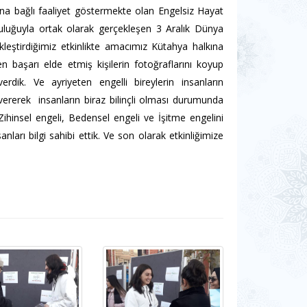
’na bağlı faaliyet göstermekte olan Engelsiz Hayat
luluğuyla ortak olarak gerçekleşen 3 Aralık Dünya
leştirdiğimiz etkinlikte amacımız Kütahya halkına
n başarı elde etmiş kişilerin fotoğraflarını koyup
dik. Ve ayriyeten engelli bireylerin insanların
r vererek insanların biraz bilinçli olması durumunda
ihinsel engeli, Bedensel engeli ve İşitme engelini
ları bilgi sahibi ettik. Ve son olarak etkinliğimize