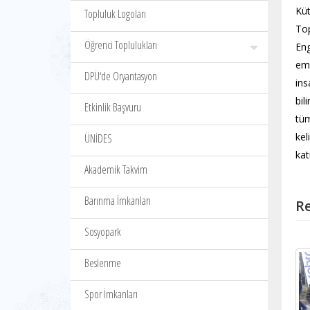
Küt
Topluluk Logoları
Top
Öğrenci Toplulukları
Eng
emp
DPÜ‘de Oryantasyon
ins
bil
Etkinlik Başvuru
tüm
kel
ÜNİDES
kat
Akademik Takvim
Barınma İmkanları
Re
Sosyopark
Beslenme
Spor İmkanları