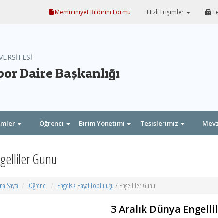
Memnuniyet Bildirim Formu
Hızlı Erişimler
Te
VERSİTESİ
por Daire Başkanlığı
imler
Öğrenci
Birim Yönetimi
Tesislerimiz
Mev
gelliler Gunu
na Sayfa
Öğrenci
Engelsiz Hayat Topluluğu
/ Engelliler Gunu
3 Aralık Dünya Engelli