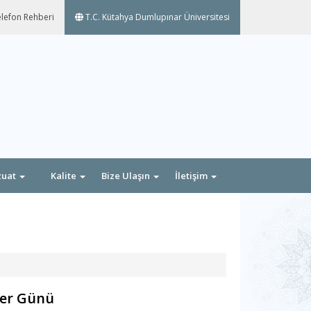
lefon Rehberi
T.C. Kütahya Dumlupınar Üniversitesi
zuat
Kalite
Bize Ulaşın
İletişim
ler Günü