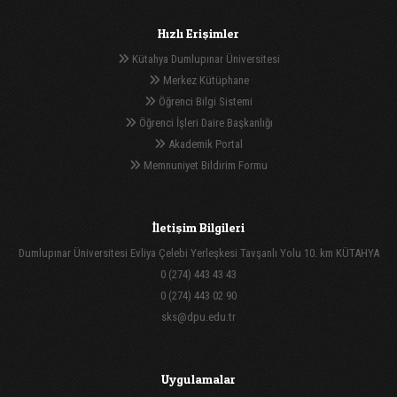
Hızlı Erişimler
Kütahya Dumlupınar Üniversitesi
Merkez Kütüphane
Öğrenci Bilgi Sistemi
Öğrenci İşleri Daire Başkanlığı
Akademik Portal
Memnuniyet Bildirim Formu
İletişim Bilgileri
Dumlupınar Üniversitesi Evliya Çelebi Yerleşkesi Tavşanlı Yolu 10. km KÜTAHYA
0 (274) 443 43 43
0 (274) 443 02 90
sks@dpu.edu.tr
Uygulamalar