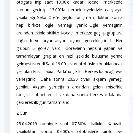
otogara inip saat 13.00’e kadar Kocaeli merkezde
zaman geçirilip 13.00’da dernek üyeleriyle çalıştayın
yapılacağı Seka Otel’e geçildi tanışma olduktan sonra
hep birlikte öğle yemeği yenildi.Öğle yemeğinin
ardından ekiple birlikte Kocaeli merkeze geçilip gruplara
dağınıldı ve oryantasyon oyunu gerçekleştirildi. Her
grubun 5 görevi vardı. Görevlerin hepsini yapan ve
tamamlayan gruplar en hızlı şekilde buluşma yerine
gelmesi istendi.Saat 19.00 civarı otobüsle konaklanacak
yer olan Erikli Tabiat Parkı’na çıkıldı. Herkes kalacağı eve
yerleştirildi. Daha sonra 20.30 civarı akşam yemeği
yenildi. Akşam yemeğinin ardından gelen misafirle
tanışıldı sohbet edildi ve daha sonra herkes odalarına
çekilerek ilk gün tamamlandı.
2.Gün
25.04.2019 tarihinde saat 07.30’da kalkıldı. Kahvaltı
yapıldıktan sonra 09.00’da otobüslere binildi ve