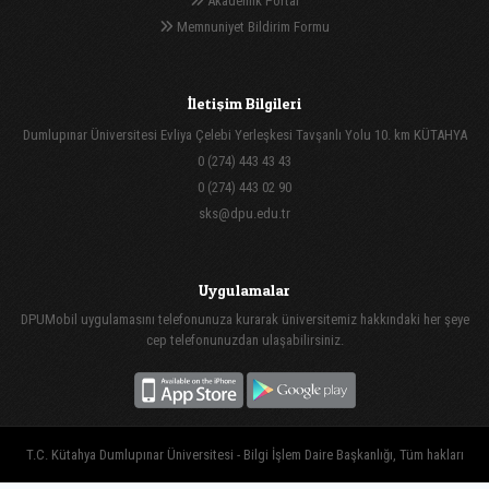
Akademik Portal
Memnuniyet Bildirim Formu
İletişim Bilgileri
Dumlupınar Üniversitesi Evliya Çelebi Yerleşkesi Tavşanlı Yolu 10. km KÜTAHYA
0 (274) 443 43 43
0 (274) 443 02 90
sks@dpu.edu.tr
Uygulamalar
DPUMobil uygulamasını telefonunuza kurarak üniversitemiz hakkındaki her şeye
cep telefonunuzdan ulaşabilirsiniz.
T.C. Kütahya Dumlupınar Üniversitesi - Bilgi İşlem Daire Başkanlığı, Tüm hakları