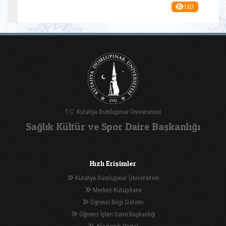
167
T.C. Kütahya Dumlupınar Üniversitesi
Sağlık Kültür ve Spor Daire Başkanlığı
Hızlı Erişimler
Kütahya Dumlupınar Üniversitesi
Merkez Kütüphane
Öğrenci Bilgi Sistemi
Öğrenci İşleri Daire Başkanlığı