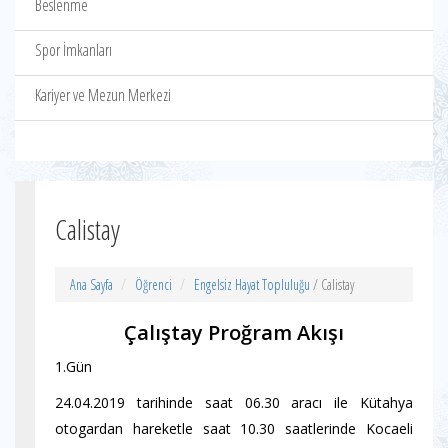
Beslenme
Spor İmkanları
Kariyer ve Mezun Merkezi
Calistay
Ana Sayfa
Öğrenci
Engelsiz Hayat Topluluğu
/ Calistay
Çalıştay Proğram Akışı
1.Gün
24.04.2019 tarihinde saat 06.30 aracı ile Kütahya
otogardan hareketle saat 10.30 saatlerinde Kocaeli