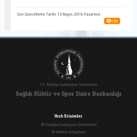
Son Güncelleme Tarihi: 13 Mayıs 2019, Pazartesi
188
T.C. Kütahya Dumlupınar Üniversitesi
Sağlık Kültür ve Spor Daire Başkanlığı
Hızlı Erişimler
Kütahya Dumlupınar Üniversitesi
Merkez Kütüphane