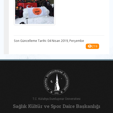
Son Güncelleme Tarihi: 04 Nisan 2019, Perşembe
219
T.C. Kütahya Dumlupınar Üniversitesi
Sağlık Kültür ve Spor Daire Başkanlığı