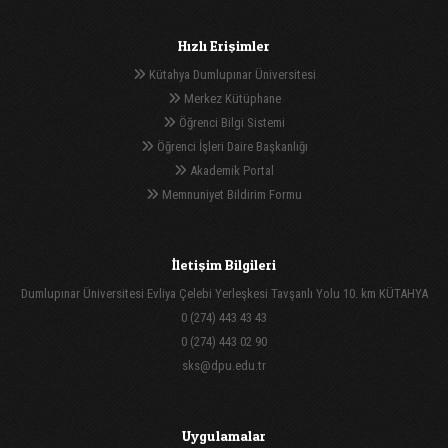
Hızlı Erişimler
Kütahya Dumlupınar Üniversitesi
Merkez Kütüphane
Öğrenci Bilgi Sistemi
Öğrenci İşleri Daire Başkanlığı
Akademik Portal
Memnuniyet Bildirim Formu
İletişim Bilgileri
Dumlupınar Üniversitesi Evliya Çelebi Yerleşkesi Tavşanlı Yolu 10. km KÜTAHYA
0 (274) 443 43 43
0 (274) 443 02 90
sks@dpu.edu.tr
Uygulamalar