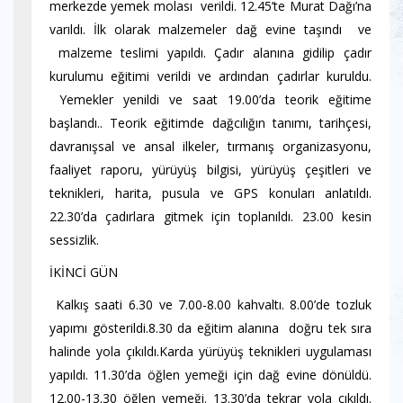
merkezde yemek molası verildi. 12.45’te Murat Dağı’na
varıldı. İlk olarak malzemeler dağ evine taşındı ve
malzeme teslimi yapıldı. Çadır alanına gidilip çadır
kurulumu eğitimi verildi ve ardından çadırlar kuruldu.
Yemekler yenildi ve saat 19.00’da teorik eğitime
başlandı.. Teorik eğitimde dağcılığın tanımı, tarihçesi,
davranışsal ve ansal ilkeler, tırmanış organizasyonu,
faaliyet raporu, yürüyüş bilgisi, yürüyüş çeşitleri ve
teknikleri, harita, pusula ve GPS konuları anlatıldı.
22.30’da çadırlara gitmek için toplanıldı. 23.00 kesin
sessizlik.
İKİNCİ GÜN
Kalkış saati 6.30 ve 7.00-8.00 kahvaltı. 8.00’de tozluk
yapımı gösterildi.8.30 da eğitim alanına doğru tek sıra
halinde yola çıkıldı.Karda yürüyüş teknikleri uygulaması
yapıldı. 11.30’da öğlen yemeği için dağ evine dönüldü.
12.00-13.30 öğlen yemeği. 13.30’da tekrar yola çıkıldı.