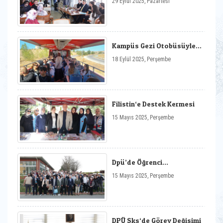
29 Eylül 2025, Pazartesi
Kampüs Gezi Otobüsüyle
Üniversitemizi Tanıtıyoruz
18 Eylül 2025, Perşembe
Filistin‘e Destek Kermesi
15 Mayıs 2025, Perşembe
Dpü’de Öğrenci
Topluluklarıyla İş Birliği
15 Mayıs 2025, Perşembe
Toplantısı
DPÜ Sks‘de Görev Değişimi