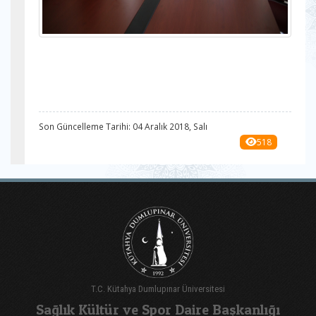
Son Güncelleme Tarihi: 04 Aralık 2018, Salı
518
T.C. Kütahya Dumlupınar Üniversitesi
Sağlık Kültür ve Spor Daire Başkanlığı