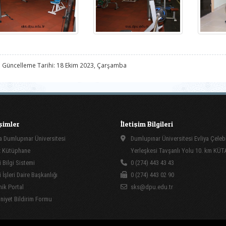
 Güncelleme Tarihi: 18 Ekim 2023, Çarşamba
işimler
İletişim Bilgileri
 Dumlupınar Üniversitesi
Dumlupınar Üniversitesi Evliya Çeleb
 Kütüphane
Yerleşkesi Tavşanlı Yolu 10. km KÜ
 Bilgi Sistemi
0 (274) 443 43 43
İşleri Daire Başkanlığı
0 (274) 443 02 90
ik Portal
sks@dpu.edu.tr
yet Bildirim Formu