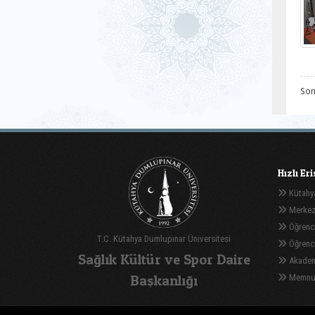
Son
Hızlı Er
Kütahya
Merkez
Öğrenci
T.C. Kütahya Dumlupınar Üniversitesi
Öğrenci 
Sağlık Kültür ve Spor Daire
Akadem
Başkanlığı
Memnuni