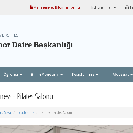
Memnuniyet Bildirim Formu
Hızlı Erişimler
Te
VERSİTESİ
por Daire Başkanlığı
Öğrenci
Birim Yönetimi
Tesislerimiz
Mevzuat
tness - Pilates Salonu
na Sayfa
Tesislerimiz
Fitness - Pilates Salonu