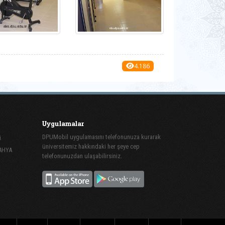
4.186
Uygulamalar
DPUMobil uygulamasını telefonunuza kurarak
i
üniversitemiz hakkındaki her şeye cep
TAHYA
telefonunuzdan ulaşabilirsiniz.