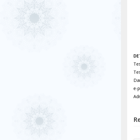
DE
Tes
Tes
Dan
e-
Adr
Re