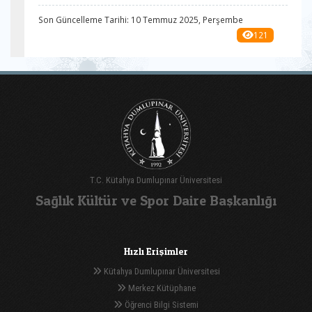
Son Güncelleme Tarihi: 10 Temmuz 2025, Perşembe
121
T.C. Kütahya Dumlupınar Üniversitesi
Sağlık Kültür ve Spor Daire Başkanlığı
Hızlı Erişimler
Kütahya Dumlupınar Üniversitesi
Merkez Kütüphane
Öğrenci Bilgi Sistemi