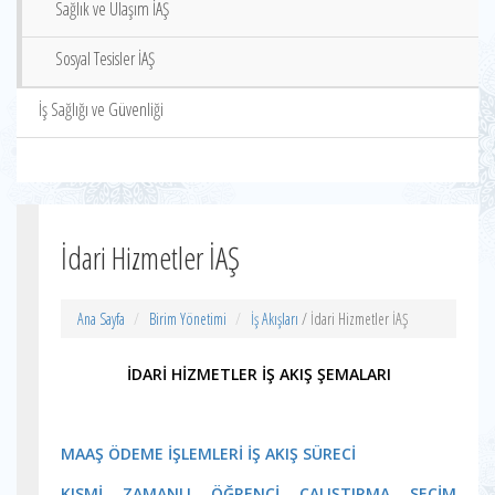
Sağlık ve Ulaşım İAŞ
Sosyal Tesisler İAŞ
İş Sağlığı ve Güvenliği
İdari Hizmetler İAŞ
Ana Sayfa
Birim Yönetimi
İş Akışları
/ İdari Hizmetler İAŞ
İDARİ HİZMETLER İŞ AKIŞ ŞEMALARI
MAAŞ ÖDEME İŞLEMLERİ İŞ AKIŞ SÜRECİ
KISMİ ZAMANLI ÖĞRENCİ ÇALIŞTIRMA SEÇİM