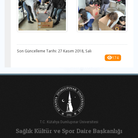
Son Güncelleme Tarihi: 27 Kasım 2018, Salı
174
T.C. Kütahya Dumlupınar Üniversitesi
Sağlık Kültür ve Spor Daire Başkanlığı