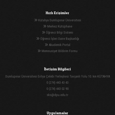
Hızlı Erişimler
Kütahya Dumlupınar Üniversitesi
Merkez Kütüphane
Öğrenci Bilgi Sistemi
Öğrenci İşleri Daire Başkanlığı
Akademik Portal
Memnuniyet Bildirim Formu
İletişim Bilgileri
Dumlupınar Üniversitesi Evliya Çelebi Yerleşkesi Tavşanlı Yolu 10. km KÜTAHYA
0 (274) 443 43 43
0 (274) 443 02 90
sks@dpu.edu.tr
Uygulamalar