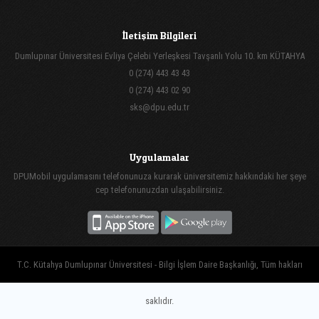
İletişim Bilgileri
Dumlupınar Üniversitesi Evliya Çelebi Yerleşkesi Tavşanlı Yolu 10. km KÜTAHYA
0 (274) 443 43 43
0 (274) 443 02 90
sks@dpu.edu.tr
Uygulamalar
DPUMobil uygulamasını telefonunuza kurarak üniversitemiz hakkındaki her şeye
cep telefonunuzdan ulaşabilirsiniz.
T.C. Kütahya Dumlupınar Üniversitesi - Bilgi İşlem Daire Başkanlığı, Tüm hakları
saklıdır.