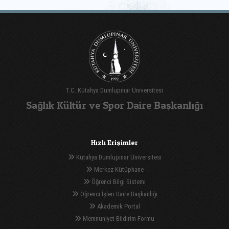
T.C. Kütahya Dumlupınar Üniversitesi
Sağlık Kültür ve Spor Daire Başkanlığı
Hızlı Erişimler
Kütahya Dumlupınar Üniversitesi
Merkez Kütüphane
Öğrenci Bilgi Sistemi
Öğrenci İşleri Daire Başkanlığı
Akademik Portal
Memnuniyet Bildirim Formu