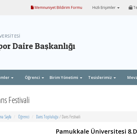
Memnuniyet Bildirim Formu
Hızlı Erişimler
Te
VERSİTESİ
por Daire Başkanlığı
imler
Öğrenci
Birim Yönetimi
Tesislerimiz
Mev
ns Festivali
na Sayfa
Öğrenci
Dans Topluluğu
/ Dans Festivali
Pamukkale Üniversitesi 8.D