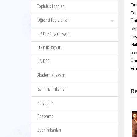
Dum
Topluluk Logoları
Fes
Öğrenci Toplulukları
Üni
oku
DPÜ‘de Oryantasyon
sey
eki
Etkinlik Başvuru
top
Üni
ÜNİDES
erm
Akademik Takvim
Barınma İmkanları
Re
Sosyopark
Beslenme
Spor İmkanları