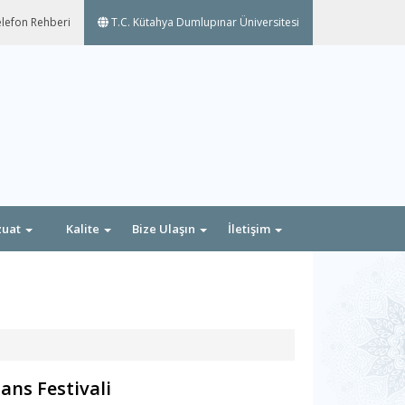
lefon Rehberi
T.C. Kütahya Dumlupınar Üniversitesi
zuat
Kalite
Bize Ulaşın
İletişim
ans Festivali