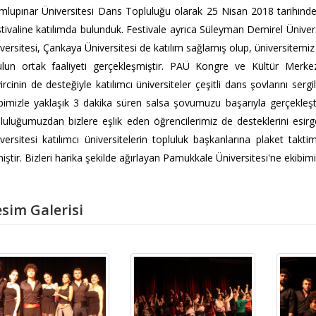
lupınar Üniversitesi Dans Topluluğu olarak 25 Nisan 2018 tarihinde
tivaline katılımda bulunduk. Festivale ayrıca Süleyman Demirel Üniver
versitesi, Çankaya Üniversitesi de katılım sağlamış olup, üniversitemi
lun ortak faaliyeti gerçekleşmiştir. PAÜ Kongre ve Kültür Merkezi'
ircinin de desteğiyle katılımcı üniversiteler çeşitli dans şovlarını se
bimizle yaklaşık 3 dakika süren salsa şovumuzu başarıyla gerçekleştir
luluğumuzdan bizlere eşlik eden öğrencilerimiz de desteklerini esir
versitesi katılımcı üniversitelerin topluluk başkanlarına plaket takti
iştir. Bizleri harika şekilde ağırlayan Pamukkale Üniversitesi'ne ekibim
sim Galerisi