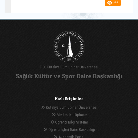
155
T.C. Kütahya Dumlupınar Üniversitesi
Sağlık Kültür ve Spor Daire Başkanlığı
Hızlı Erişimler
Kütahya Dumlupınar Üniversitesi
Merkez Kütüphane
Öğrenci Bilgi Sistemi
Öğrenci İşleri Daire Başkanlığı
Akademik Portal