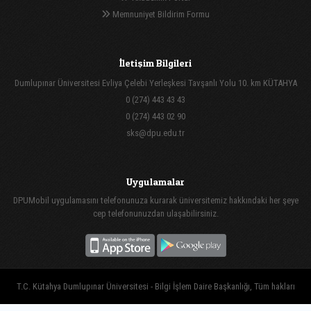
Memnuniyet Bildirim Formu
İletişim Bilgileri
Dumlupınar Üniversitesi Evliya Çelebi Yerleşkesi Tavşanlı Yolu 10. km KÜTAHYA
0 (274) 443 43 43
0 (274) 443 02 90
sks@dpu.edu.tr
Uygulamalar
DPUMobil uygulamasını telefonunuza kurarak üniversitemiz hakkındaki her şeye
cep telefonunuzdan ulaşabilirsiniz.
T.C. Kütahya Dumlupınar Üniversitesi - Bilgi İşlem Daire Başkanlığı, Tüm hakları