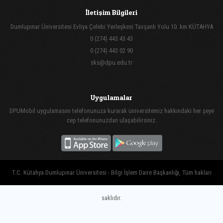
İletişim Bilgileri
Dumlupınar Üniversitesi Evliya Çelebi Yerleşkesi Tavşanlı Yolu 10. km KÜTAHYA
0 (274) 443 43 43
0 (274) 443 02 90
sks@dpu.edu.tr
Uygulamalar
DPUMobil uygulamasını telefonunuza kurarak üniversitemiz hakkındaki her şeye
cep telefonunuzdan ulaşabilirsiniz.
T.C. Kütahya Dumlupınar Üniversitesi - Bilgi İşlem Daire Başkanlığı, Tüm hakları
saklıdır.