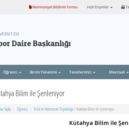
Memnuniyet Bildirim Formu
Hızlı Erişimler
Te
VERSİTESİ
por Daire Başkanlığı
Öğrenci
Birim Yönetimi
Tesislerimiz
Mevzuat
tahya Bilim ile Şenleniyor
na Sayfa
Öğrenci
Fizik ve Astronomi Topluluğu
/ Kütahya Bilim ile Şenleniyor
Kütahya Bilim ile Şen