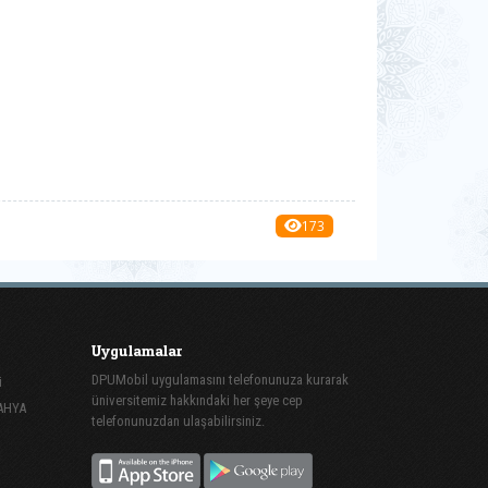
173
Uygulamalar
DPUMobil uygulamasını telefonunuza kurarak
i
üniversitemiz hakkındaki her şeye cep
TAHYA
telefonunuzdan ulaşabilirsiniz.