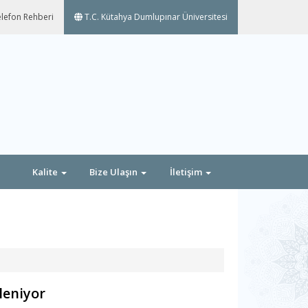
lefon Rehberi
T.C. Kütahya Dumlupınar Üniversitesi
Kalite
Bize Ulaşın
İletişim
leniyor