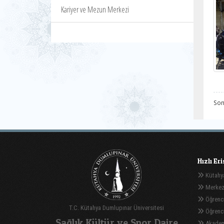
Kariyer ve Mezun Merkezi
Son
Hızlı Er
Kütahya
Merkez
Öğrenci
T.C. Kütahya Dumlupınar Üniversitesi
Öğrenci 
Sağlık Kültür ve Spor Daire
Akadem