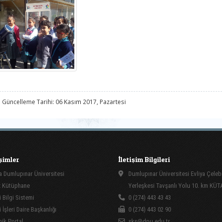
 Güncelleme Tarihi: 06 Kasım 2017, Pazartesi
işimler
İletişim Bilgileri
 Dumlupınar Üniversitesi
Dumlupınar Üniversitesi Evliya Çeleb
 Kütüphane
Yerleşkesi Tavşanlı Yolu 10. km KÜ
 Bilgi Sistemi
0 (274) 443 43 43
İşleri Daire Başkanlığı
0 (274) 443 02 90
ik Portal
sks@dpu.edu.tr