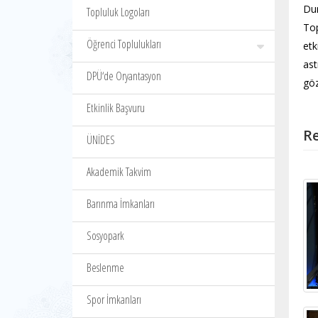
Dum
Topluluk Logoları
Top
Öğrenci Toplulukları
etk
ast
DPÜ‘de Oryantasyon
göz
Etkinlik Başvuru
Re
ÜNİDES
Akademik Takvim
Barınma İmkanları
Sosyopark
Beslenme
Spor İmkanları