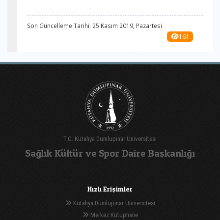
Son Güncelleme Tarihi: 25 Kasım 2019, Pazartesi
161
T.C. Kütahya Dumlupınar Üniversitesi
Sağlık Kültür ve Spor Daire Başkanlığı
Hızlı Erişimler
Kütahya Dumlupınar Üniversitesi
Merkez Kütüphane