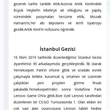
gezerek tarihe tanıklık ettik.Aizonai Antik Kentindeki
Büyük Heykel’in Kibele’ye ait olduğunu ve yapılış
süresindeki yazışmaları tercüme ettik, Mozaik
Hamam’nı,Yer altı depolarını ve Amfi tiyatroyu
gezdik.Antik Kent’in nüfusunu öğrendik.
İstanbul Gezisi
16 Ekim 2019 tarihinde düzenlediğimiz İstanbul Gezisi
ziyaretimizi 45 arkadaşımızla gerçekleştirdik. İlk olarak
Yemeksepeti Park’ın ofisine gittik ve oradaki esnek
çalışmayla birlikte kurumsal iş ortamını ve üzerinde
çalıştıkları yeni projeleri görme fırsatı
yakaladık.Yemeksepeti’nden sonra Vodafone Park
Lenovo Game ON’a gittik.Bize özel Lenovo tarafından
düzenlenen bir CS:GO Turnuvasında 1. Olan ekibin en
çok sayı alan oyuncusuna Lenovo tablet hediye