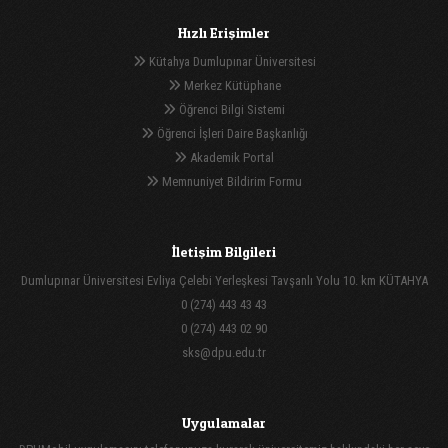
Hızlı Erişimler
Kütahya Dumlupınar Üniversitesi
Merkez Kütüphane
Öğrenci Bilgi Sistemi
Öğrenci İşleri Daire Başkanlığı
Akademik Portal
Memnuniyet Bildirim Formu
İletişim Bilgileri
Dumlupınar Üniversitesi Evliya Çelebi Yerleşkesi Tavşanlı Yolu 10. km KÜTAHYA
0 (274) 443 43 43
0 (274) 443 02 90
sks@dpu.edu.tr
Uygulamalar