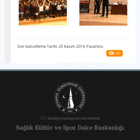
Son Güncelleme Tarihi: 25 Kasım 2019, Pazartesi
149
T.C. Kütahya Dumlupınar Üniversitesi
Sağlık Kültür ve Spor Daire Başkanlığı