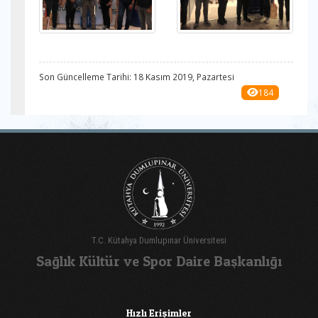
Son Güncelleme Tarihi: 18 Kasım 2019, Pazartesi
184
T.C. Kütahya Dumlupınar Üniversitesi
Sağlık Kültür ve Spor Daire Başkanlığı
Hızlı Erişimler