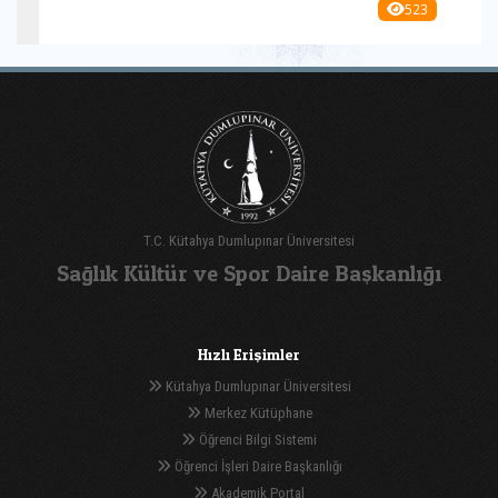
523
T.C. Kütahya Dumlupınar Üniversitesi
Sağlık Kültür ve Spor Daire Başkanlığı
Hızlı Erişimler
Kütahya Dumlupınar Üniversitesi
Merkez Kütüphane
Öğrenci Bilgi Sistemi
Öğrenci İşleri Daire Başkanlığı
Akademik Portal