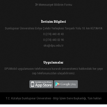
Memnuniyet Bildirim Formu
İletişim Bilgileri
Dumlupınar Üniversitesi Evliya Çelebi Yerleşkesi Tavşanlı Yolu 10. km KÜTAHYA
0 (274) 443 43 43
0 (274) 443 02 90
sks@dpu.edu.tr
Uygulamalar
DPUMobil uygulamasını telefonunuza kurarak üniversitemiz hakkındaki her şeye
cep telefonunuzdan ulaşabilirsiniz.
T.C. Kütahya Dumlupınar Üniversitesi - Bilgi İşlem Daire Başkanlığı, Tüm hakları