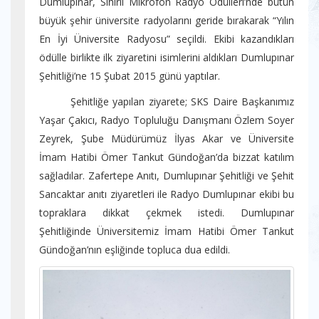
Dumlupınar, Sihirli Mikrofon Radyo Ödülleri’nde bütün
büyük şehir üniversite radyolarını geride bırakarak “Yılın
En İyi Üniversite Radyosu” seçildi. Ekibi kazandıkları
ödülle birlikte ilk ziyaretini isimlerini aldıkları Dumlupınar
Şehitliği’ne 15 Şubat 2015 günü yaptılar.
Şehitliğe yapılan ziyarete; SKS Daire Başkanımız
Yaşar Çakıcı, Radyo Topluluğu Danışmanı Özlem Soyer
Zeyrek, Şube Müdürümüz İlyas Akar ve Üniversite
İmam Hatibi Ömer Tankut Gündoğan’da bizzat katılım
sağladılar. Zafertepe Anıtı, Dumlupınar Şehitliği ve Şehit
Sancaktar anıtı ziyaretleri ile Radyo Dumlupınar ekibi bu
topraklara dikkat çekmek istedi. Dumlupınar
Şehitliğinde Üniversitemiz İmam Hatibi Ömer Tankut
Gündoğan’nın eşliğinde topluca dua edildi.