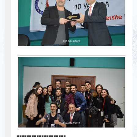
====================