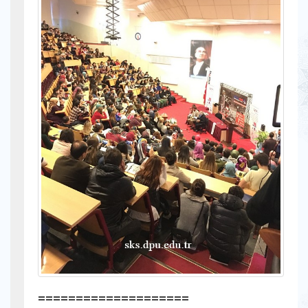
====================