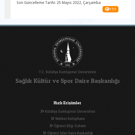
Son Güncelleme Tarihi: 25 Mayıs 2022, Çarşamba
159
T.C. Kütahya Dumlupınar Üniversitesi
Sağlık Kültür ve Spor Daire Başkanlığı
Hızlı Erişimler
Kütahya Dumlupınar Üniversitesi
Merkez Kütüphane
Öğrenci Bilgi Sistemi
Öğrenci İşleri Daire Başkanlığı