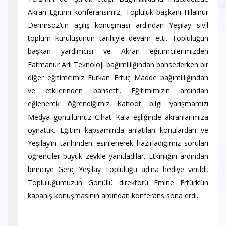
Akran Eğitimi konferansımız, Topluluk başkanı Hilalnur
Demirsöz’ün açılış konuşması ardından Yeşilay sivil
toplum kuruluşunun tarihiyle devam etti. Topluluğun
başkan yardımcısı ve Akran eğitimcilerimizden
Fatmanur Arlı Teknoloji bağımlılığından bahsederken bir
diğer eğitimcimiz Furkan Ertuç Madde bağımlılığından
ve etkilerinden bahsetti. Eğitimimizin ardından
eğlenerek öğrendiğimiz Kahoot bilgi yarışmamızı
Medya gönüllümüz Cihat Kala eşliğinde akranlarımıza
oynattık. Eğitim kapsamında anlatılan konulardan ve
Yeşilay’ın tarihinden esinlenerek hazırladığımız soruları
öğrenciler büyük zevkle yanıtladılar. Etkinliğin ardından
birinciye Genç Yeşilay Topluluğu adına hediye verildi.
Topluluğumuzun Gönüllü direktörü Emine Ertürk’ün
kapanış konuşmasının ardından konferans sona erdi.