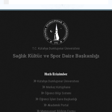
T.C. Kütahya Dumlupınar Üniversitesi
Sağlık Kültür ve Spor Daire Başkanlığı
Hızlı Erişimler
Kütahya Dumlupınar Üniversitesi
Merkez Kütüphane
Öğrenci Bilgi Sistemi
Öğrenci İşleri Daire Başkanlığı
Akademik Portal
Memnuniyet Bildirim Formu