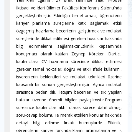
Teknikleri Eğitimi”, 27 Mart tarihinde saat 14.00’te
İktisadi ve İdari Bilimler Fakültesi Konferans Salonu’nda
gerçekleştirilmiştir. Etkinliğin temel amacı, öğrencilerin
kariyer planlama süreçlerine katkı sağlamak, etkili
özgeçmiş hazırlama becerilerini geliştirmek ve mülakat
süreçlerinde dikkat edilmesi gereken hususlar hakkında
bilgi edinmelerini sağlamaktır.Etkinlik kapsamında
konuşmacı olarak katılan Zeynep Köreken Dartıcı,
katılımcılara CV hazırlama sürecinde dikkat edilmesi
gereken temel noktalar, doğru ve etkili ifade kullanımı,
işverenlerin beklentileri ve mülakat teknikleri üzerine
kapsamlı bir sunum gerçekleştirmiştir. Ayrıca mülakat
sırasında beden dili, iletişim becerileri ve sık yapılan
hatalar üzerine önemli bilgiler paylaşılmıştır.Program
süresince katılımcılar aktif olarak sürece dahil olmuş,
soru-cevap bölümü ile merak ettikleri konular hakkında
detaylı bilgi edinme fırsatı bulmuşlardır. Etkinlik,
öğrencilerin kariyer farkındalıklarını artırmalarına ve iş