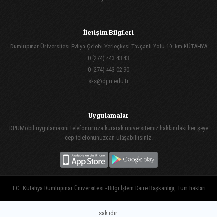
İletişim Bilgileri
Dumlupınar Üniversitesi Evliya Çelebi Yerleşkesi Tavşanlı Yolu 10. km KÜTAHYA
0 (274) 443 43 43
0 (274) 443 02 90
sks@dpu.edu.tr
Uygulamalar
DPUMobil uygulamasını telefonunuza kurarak üniversitemiz hakkındaki her şeye
cep telefonunuzdan ulaşabilirsiniz.
T.C. Kütahya Dumlupınar Üniversitesi - Bilgi İşlem Daire Başkanlığı, Tüm hakları
saklıdır.