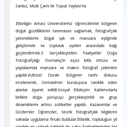
Sarıkız, Mızık Çamı ile Topuk Yaylası'na
Etkinliğin Amacı Üniversitemiz öğrencilerinin bölgenin
doğal güzelliklerini tanımasını sağlamak, fotoğrafçılık
yeteneklerini doğal ışık ve manzara eşliğinde
geliştirmek ve topluluk üyeleri arasındaki bağı
güçlendirmek.3. Gerçekleştirilen Faaliyetler Doğa
Fotoğrafçılığı: Domaniç’in eşsiz bitki örtüsü ve
yaylalarında manzara ve makro fotoğraf çekimleri
yapıldı.Kültürel Durak: Bölgenin tarihi dokusu
incelenerek, Osmanlı’nın kuruluşuna tanıklık eden
alanlar ziyaret edildi.Sosyal Etkileşim: Katılımcılarla
birlikte doğa yürüyüşü gerçekleştirildi ve grup
dinamiklerini artırıcı sohbetler yapıldı.. Kazanımlar ve
Gözlemler Öğrenciler, teorik fotoğrafçılık bilgilerini
sahada uygulama fırsatı buldular.Etkinlik, topluluğun yıl
içindeki en yüksek katılımlı dış saha faaliyetlerinden biri