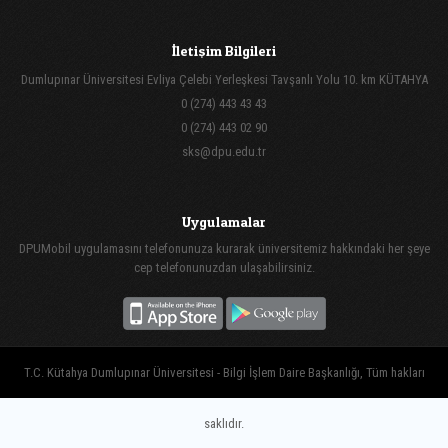
İletişim Bilgileri
Dumlupınar Üniversitesi Evliya Çelebi Yerleşkesi Tavşanlı Yolu 10. km KÜTAHYA
0 (274) 443 43 43
0 (274) 443 02 90
sks@dpu.edu.tr
Uygulamalar
DPUMobil uygulamasını telefonunuza kurarak üniversitemiz hakkındaki her şeye
cep telefonunuzdan ulaşabilirsiniz.
T.C. Kütahya Dumlupınar Üniversitesi - Bilgi İşlem Daire Başkanlığı, Tüm hakları
saklıdır.