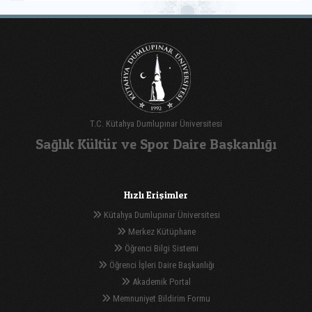
T.C. Kütahya Dumlupınar Üniversitesi
Sağlık Kültür ve Spor Daire Başkanlığı
Hızlı Erişimler
Kütahya Dumlupınar Üniversitesi
Merkez Kütüphane
Öğrenci Bilgi Sistemi
Öğrenci İşleri Daire Başkanlığı
Akademik Portal
Memnuniyet Bildirim Formu